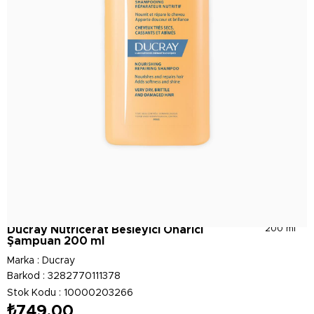
Ducray Nutricerat Besleyici Onarıcı
200 ml
Şampuan 200 ml
Marka
:
Ducray
Barkod
:
3282770111378
Stok Kodu
10000203266
₺749,00