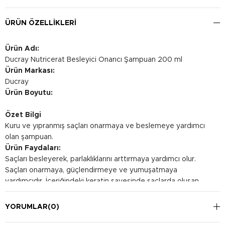
ÜRÜN ÖZELLIKLERI
Ürün Adı:
Ducray Nutricerat Besleyici Onarıcı Şampuan 200 ml
Ürün Markası:
Ducray
Ürün Boyutu:
Özet Bilgi
Kuru ve yıpranmış saçları onarmaya ve beslemeye yardımcı
olan şampuan.
Ürün Faydaları:
Saçları besleyerek, parlaklıklarını arttırmaya yardımcı olur.
Saçları onarmaya, güçlendirmeye ve yumuşatmaya
yardımcıdır. İçeriğindeki keratin sayesinde saçlarda oluşan
yıpranmayı önlemeye yardımcıdır.
Kullanım Şekli:
YORUMLAR
(0)
Islak saça uygulanır ve köpürtülür. Ardından bol su ile