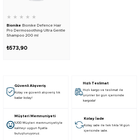
★
★
★
★
★
Bionike
Bionike Defence Hair
Pro Dermosoothing Ultra Gentle
Shampoo 200 ml
₺573,90
Hızlı Teslimat
Güvenli Alışveriş
Hızlı kargo ve teslimat ile
Kolay ve güvenli alışveriş tık
ürünler bir gün içerisinde
kadar kolay!
kargoda!
Müşteri Memnuniyeti
Kolay İade
%100 Müşteri memnuniyetiyle
Kolay iade ile tek tıkla 14 gün
kaliteyi uygun fiyatla
içerisinde iade.
buluşturuyoruz.