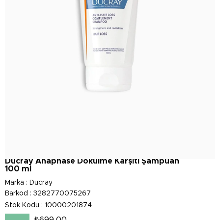
Ducray Anaphase Dökülme Karşıtı Şampuan
100 ml
Marka
:
Ducray
Barkod
:
3282770075267
Stok Kodu
10000201874
₺699,00