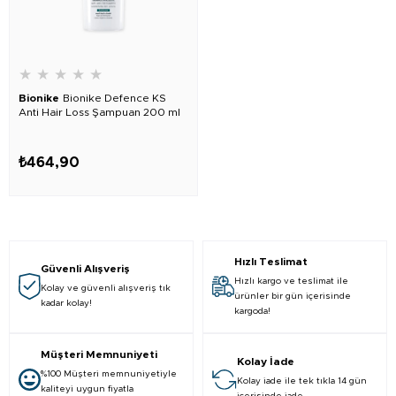
★
★
★
★
★
Bionike
Bionike Defence KS
Anti Hair Loss Şampuan 200 ml
₺464,90
Hızlı Teslimat
Güvenli Alışveriş
Hızlı kargo ve teslimat ile
Kolay ve güvenli alışveriş tık
ürünler bir gün içerisinde
kadar kolay!
kargoda!
Müşteri Memnuniyeti
Kolay İade
%100 Müşteri memnuniyetiyle
Kolay iade ile tek tıkla 14 gün
kaliteyi uygun fiyatla