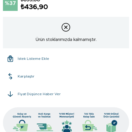
37
₺436,90
Ürün stoklarımızda kalmamıştır.
İstek Listeme Ekle
Karşılaştır
Fiyat Düşünce Haber Ver