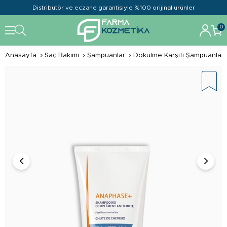
Distribütör ve eczane garantisiyle %100 orijinal ürünler
0
Anasayfa
Saç Bakımı
Şampuanlar
Dökülme Karşıtı Şampuanlar