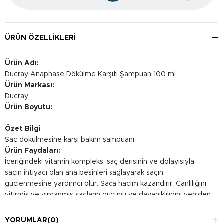
ÜRÜN ÖZELLIKLERI
Ürün Adı:
Ducray Anaphase Dökülme Karşıtı Şampuan 100 ml
Ürün Markası:
Ducray
Ürün Boyutu:
Özet Bilgi
Saç dökülmesine karşı bakım şampuanı.
Ürün Faydaları:
İçeriğindeki vitamin kompleks, saç derisinin ve dolayısıyla
saçın ihtiyacı olan ana besinleri sağlayarak saçın
güçlenmesine yardımcı olur. Saça hacim kazandırır. Canlılığını
yitirmiş ve yıpranmış saçların gücünü ve dayanıklılığını yeniden
kazanmasına destek olur.
Kullanım Şekli:
YORUMLAR
(0)