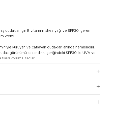
mış dudaklar için E vitamini, shea yağı ve SPF30 içeren
ım kremi.
miniyle kuruyan ve çatlayan dudakları anında nemlendirir.
dak görünümü kazandırır. İçeriğindeki SPF30 ile UVA ve
ne karşı koruma sağlar.
gundur. Dudaklarınıza günde üç ya da dört kez
 Güneşe çıkmadan yarım saat önce uygulama yapmayı
I