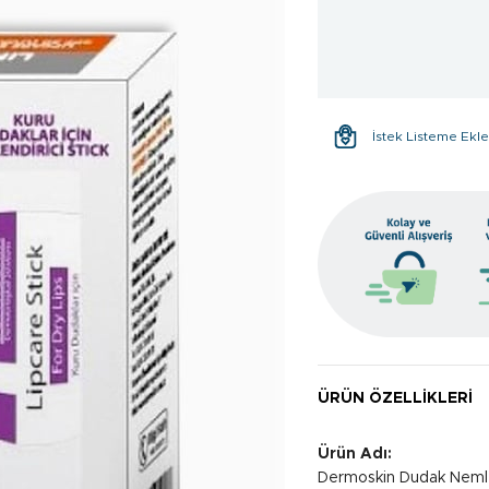
İstek Listeme Ekl
ÜRÜN ÖZELLIKLERI
Ürün Adı:
Dermoskin Dudak Nemlen