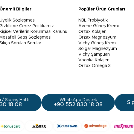
Önemli Bilgiler
Popüler Ürün Grupları
Üyelik Sözleşmesi
NBL Probiyotik
Gizlilik ve Çerez Politikamız
Avene Güneş Kremi
Kişisel Verilerin Korunması Kanunu
Orzax Kolajen
Mesafeli Satış Sözleşmesi
Orzax Magnezyum
Sıkça Sorulan Sorular
Vichy Güneş Kremi
Solgar Magnezyum
Vichy Şampuan
Voonka Kolajen
Orzax Omega 3
 / Sipariş Hattı
WhatsApp Destek
Si
30 18 08
+90 552 830 18 08