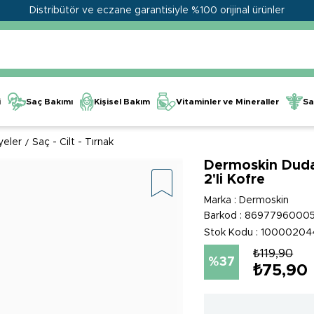
Distribütör ve eczane garantisiyle %100 orijinal ürünler
Kişisel Bakım
Vitaminler ve Mineraller
i
Saç Bakımı
Sa
yeler
Saç - Cilt - Tırnak
Dermoskin Dudak
2'li Kofre
Marka
:
Dermoskin
Barkod
:
86977960005
Stok Kodu
10000204
₺119,90
37
₺75,90