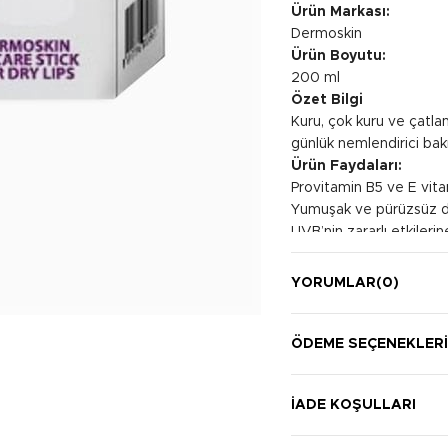
Ürün Markası:
Dermoskin
Ürün Boyutu:
200 ml
Özet Bilgi
Kuru, çok kuru ve çatla
günlük nemlendirici bak
Ürün Faydaları:
Provitamin B5 ve E vita
Yumuşak ve pürüzsüz du
UVB’nin zararlı etkileri
Kullanım Şekli:
Günlük kullanım için uy
YORUMLAR
(0)
uygulanması önerilir.
unutmayın.
ÖDEME SEÇENEKLER
İADE KOŞULLARI