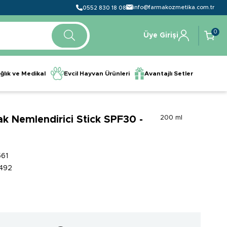
info@farmakozmetika.com.tr
0552 830 18 08
0
Üye Girişi
ğlık ve Medikal
Evcil Hayvan Ürünleri
Avantajlı Setler
 Nemlendirici Stick SPF30 -
200 ml
61
492