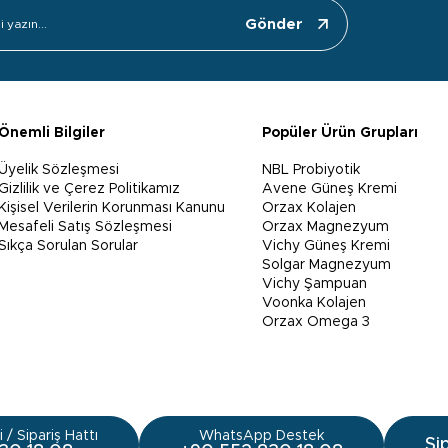
Gönder
Önemli Bilgiler
Popüler Ürün Grupları
Üyelik Sözleşmesi
NBL Probiyotik
Gizlilik ve Çerez Politikamız
Avene Güneş Kremi
Kişisel Verilerin Korunması Kanunu
Orzax Kolajen
Mesafeli Satış Sözleşmesi
Orzax Magnezyum
Sıkça Sorulan Sorular
Vichy Güneş Kremi
Solgar Magnezyum
Vichy Şampuan
Voonka Kolajen
Orzax Omega 3
 / Sipariş Hattı
WhatsApp Destek
Si