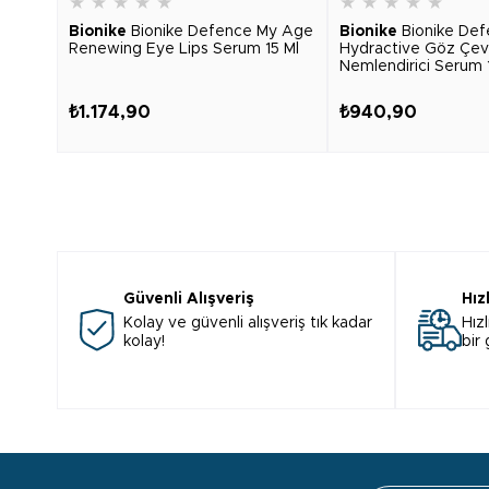
★
★
★
★
★
★
★
★
★
★
Bionike
Bionike Defence My Age
Bionike
Bionike De
Renewing Eye Lips Serum 15 Ml
Hydractive Göz Çev
Nemlendirici Serum 
₺1.174,90
₺940,90
Güvenli Alışveriş
Hız
Kolay ve güvenli alışveriş tık kadar
Hızl
kolay!
bir