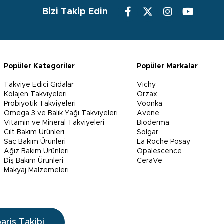
Bizi Takip Edin
Popüler Kategoriler
Popüler Markalar
Takviye Edici Gıdalar
Vichy
Kolajen Takviyeleri
Orzax
Probiyotik Takviyeleri
Voonka
Omega 3 ve Balık Yağı Takviyeleri
Avene
Vitamin ve Mineral Takviyeleri
Bioderma
Cilt Bakım Ürünleri
Solgar
Saç Bakım Ürünleri
La Roche Posay
Ağız Bakım Ürünleri
Opalescence
Diş Bakım Ürünleri
CeraVe
Makyaj Malzemeleri
pariş Takibi