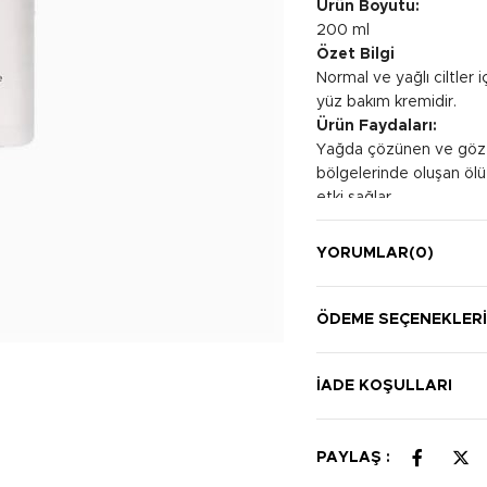
Ürün Boyutu:
200 ml
Özet Bilgi
Normal ve yağlı ciltler 
yüz bakım kremidir.
Ürün Faydaları:
Yağda çözünen ve gözenek
bölgelerinde oluşan ölü
etki sağlar.
Kullanım Şekli:
İyice temizlenmiş cilde 
YORUMLAR
(0)
normal veya yağlı olması
doktor tavsiyesiyle ve 
cilt yüzeyindeki ölü hüc
ÖDEME SEÇENEKLER
batma, karıncalanma ve
haftada 3 gün ile başlayı
İADE KOŞULLARI
alıştıktan sonra her gün
PAYLAŞ :