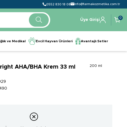
info@farmakozmetika.com.tr
0552 830 18 08
0
Üye Girişi
ğlık ve Medikal
Evcil Hayvan Ürünleri
Avantajlı Setler
right AHA/BHA Krem 33 ml
200 ml
929
490