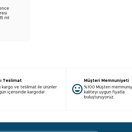
fence
resi
15 ml
lı Teslimat
Müşteri Memnuniyeti
ı kargo ve teslimat ile ürünler
%100 Müşteri memnuniy
 gün içerisinde kargoda!
kaliteyi uygun fiyatla
buluşturuyoruz.