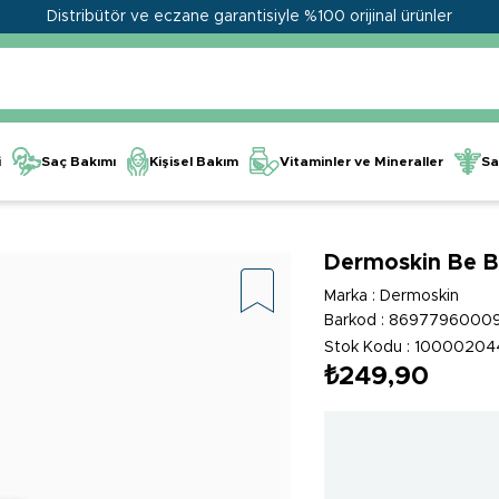
Distribütör ve eczane garantisiyle %100 orijinal ürünler
Kişisel Bakım
Vitaminler ve Mineraller
i
Saç Bakımı
Sa
Dermoskin Be B
Marka
:
Dermoskin
Barkod
:
8697796000
Stok Kodu
10000204
₺249,90