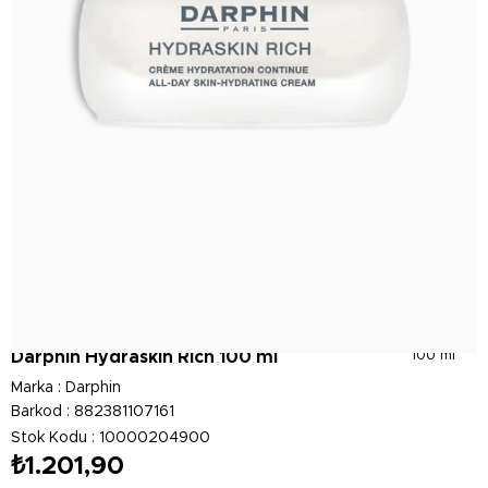
Darphin Hydraskin Rich 100 ml
100 ml
Marka
:
Darphin
Barkod
:
882381107161
Stok Kodu
10000204900
₺1.201,90