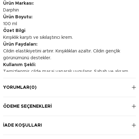
Ürün Markası:
Darphin
Ürün Boyutu:
100 ml
Özet Bilgi
Kırışıklık karşıtı ve sıkılaştırıcı krem.
Ürün Faydaları:
Cildin elastikiyetini artırır. Kırışıklıkları azaltır. Cildin gençlik
görünümünü destekler.
Kullanım Şekli:
Temizlenmiş cilde masaj yaparak uygulanır. Sabah ve akşam
kullanılabilir.
YORUMLAR
(0)
ÖDEME SEÇENEKLERI
İADE KOŞULLARI