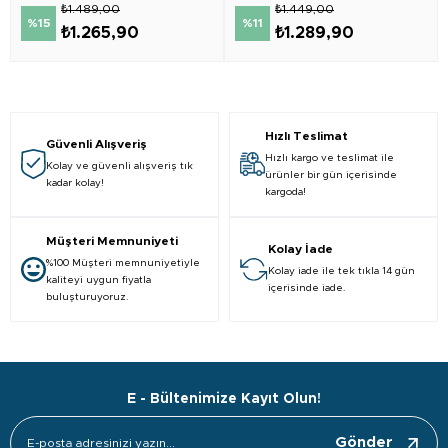
₺1.489,00
₺1.449,00
%15
%11
₺1.265,90
₺1.289,90
Hızlı Teslimat
Güvenli Alışveriş
Hızlı kargo ve teslimat ile
Kolay ve güvenli alışveriş tık
ürünler bir gün içerisinde
kadar kolay!
kargoda!
Müşteri Memnuniyeti
Kolay İade
%100 Müşteri memnuniyetiyle
Kolay iade ile tek tıkla 14 gün
kaliteyi uygun fiyatla
içerisinde iade.
buluşturuyoruz.
E - Bültenimize Kayıt Olun!
Gönder