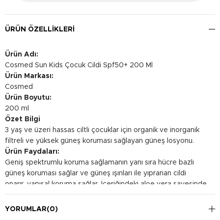
ÜRÜN ÖZELLIKLERI
Ürün Adı:
Cosmed Sun Kids Çocuk Cildi Spf50+ 200 Ml
Ürün Markası:
Cosmed
Ürün Boyutu:
200 ml
Özet Bilgi
3 yaş ve üzeri hassas ciltli çocuklar için organik ve inorganik
filtreli ve yüksek güneş koruması sağlayan güneş losyonu.
Ürün Faydaları:
Geniş spektrumlu koruma sağlamanın yanı sıra hücre bazlı
güneş koruması sağlar ve güneş ışınları ile yıpranan cildi
onarır, yapısal koruma sağlar. İçeriğindeki aloe vera sayesinde
cildi yatıştırır. Cilt yüzeyinde su kaybını engelleyen koruyucu
bir tabaka oluşturur, cildi güneş ışınlarının ve görünür ışığın
YORUMLAR
(0)
olumsuz etkilerinden korur.