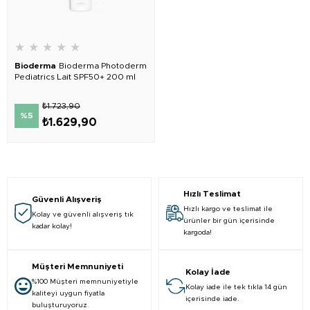
★
★
★
★
★
Bioderma
Bioderma Photoderm
Pediatrics Lait SPF50+ 200 ml
₺1.723,90
%5
₺1.629,90
Hızlı Teslimat
Güvenli Alışveriş
Hızlı kargo ve teslimat ile
Kolay ve güvenli alışveriş tık
ürünler bir gün içerisinde
kadar kolay!
kargoda!
Müşteri Memnuniyeti
Kolay İade
%100 Müşteri memnuniyetiyle
Kolay iade ile tek tıkla 14 gün
kaliteyi uygun fiyatla
içerisinde iade.
buluşturuyoruz.