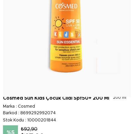
Cosmed Sun Kids Çocuk Cildi Spf50+ 200 Ml
200 ml
Marka
:
Cosmed
Barkod
:
8699292992074
Stok Kodu
10000201844
₺92,90
5