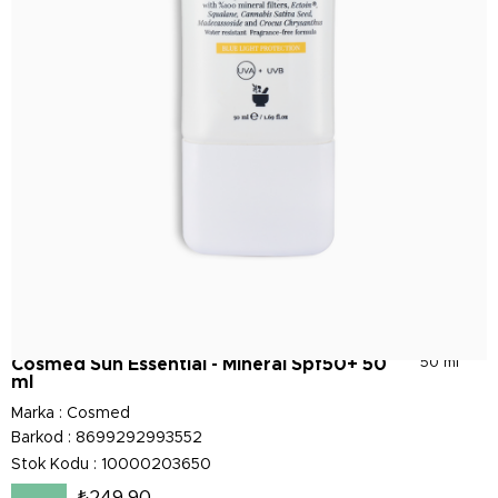
Cosmed Sun Essential - Mineral Spf50+ 50
50 ml
ml
Marka
:
Cosmed
Barkod
:
8699292993552
Stok Kodu
10000203650
₺249,90