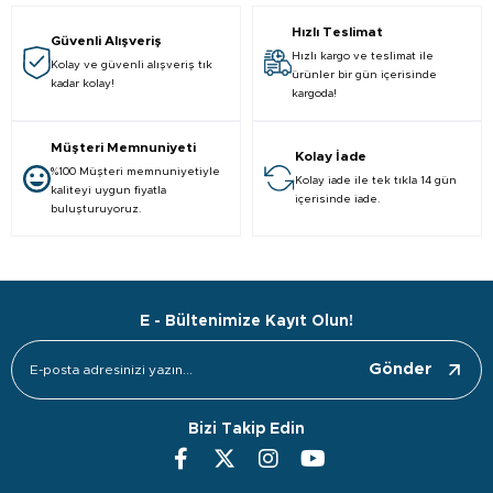
Hızlı Teslimat
Güvenli Alışveriş
Hızlı kargo ve teslimat ile
Kolay ve güvenli alışveriş tık
ürünler bir gün içerisinde
kadar kolay!
kargoda!
Müşteri Memnuniyeti
Kolay İade
%100 Müşteri memnuniyetiyle
Kolay iade ile tek tıkla 14 gün
kaliteyi uygun fiyatla
içerisinde iade.
buluşturuyoruz.
E - Bültenimize Kayıt Olun!
Gönder
Bizi Takip Edin