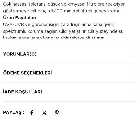
Çok hassas, toleransı düşük ve kimyasal filtrelere reaksiyon
göstermeye ciltler için %100 mineral filtreli güneş kremi.
Ürün Faydaları:
UVA-UVB ve görünür ışığın zararlı ışınlarına karşı geniş
spektrumlu koruma sağlar. Cildi yatıştırır. Cilt yüzeyinde su
kaybını engelleyen koruyucu bir tabaka oluşturur.
Kullanım Şekli:
Güneşe çıkmadan yarım saat önce cilde eşit bir şekilde
YORUMLAR
(0)
uygulayınız. Her iki saatte bir yenilenmesi önerilir.
ÖDEME SEÇENEKLERI
İADE KOŞULLARI
PAYLAŞ :