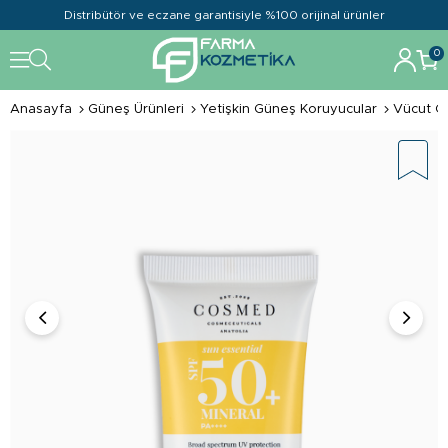
Distribütör ve eczane garantisiyle %100 orijinal ürünler
0
Anasayfa
Güneş Ürünleri
Yetişkin Güneş Koruyucular
Vücut G