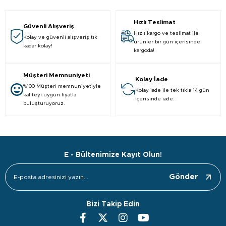
Hızlı Teslimat
Güvenli Alışveriş
Hızlı kargo ve teslimat ile
Kolay ve güvenli alışveriş tık
ürünler bir gün içerisinde
kadar kolay!
kargoda!
Müşteri Memnuniyeti
Kolay İade
%100 Müşteri memnuniyetiyle
Kolay iade ile tek tıkla 14 gün
kaliteyi uygun fiyatla
içerisinde iade.
buluşturuyoruz.
E - Bültenimize Kayıt Olun!
Gönder
Bizi Takip Edin