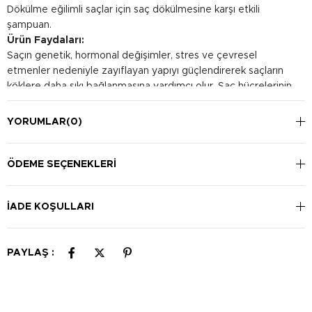
Dökülme eğilimli saçlar için saç dökülmesine karşı etkili
şampuan.
Ürün Faydaları:
Saçın genetik, hormonal değişimler, stres ve çevresel
etmenler nedeniyle zayıflayan yapıyı güçlendirerek saçların
köklere daha sıkı bağlanmasına yardımcı olur. Saç hücrelerinin
oksijenlenme oranını artırarak çoğalma yeteneklerinin artışını
destekleyerek saç tellerinin sağlıklı uzamasına destek olur.
YORUMLAR
(0)
Saç dökülmesine neden olan hormonal değişiklikleri
baskılamaya yardımcı olur.
Kullanım Şekli:
ÖDEME SEÇENEKLERI
Islatılmış saç ve saç derisine az miktarda ürünü nazikçe masaj
yaparak uygulayın. Ardından bol su ile durulayın. Günlük
İADE KOŞULLARI
kullanıma uygundur.
PAYLAŞ :