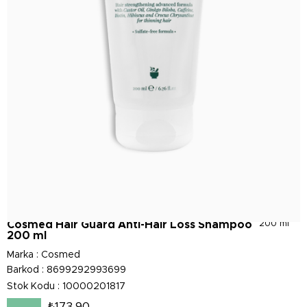
Cosmed Hair Guard Anti-Hair Loss Shampoo
200 ml
200 ml
Marka
:
Cosmed
Barkod
:
8699292993699
Stok Kodu
10000201817
₺173,90