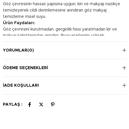
Göz çevresinin hassas yapısına uygun, kiri ve makyajı nazikçe
temizleyerek cildi derinlemesine arındıran göz makyaj
temizleme misel suyu.
Ürün Faydaları:
Göz çevresini kurutmadan, gerginlik hissi yaratmadan kir ve
makyaj kalıntılarından arındırır. Biyoyararlanımı yüksek
peptitlerle kirpik yapısının beslenmesini sağlar.
Kullanım Şekli:
YORUMLAR
(0)
Kapalı göz çevresindeki makyaj, kir ve çevresel kalıntılardan
arındırılmak üzere pamuk yardımıyla kullanılması önerilir.
Durulanmaz. Günlük kullanıma uygundur.
ÖDEME SEÇENEKLERI
İADE KOŞULLARI
PAYLAŞ :