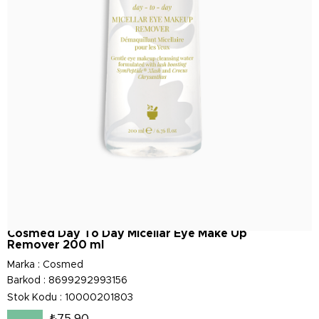
Cosmed Day To Day Micellar Eye Make Up
Remover 200 ml
Marka
:
Cosmed
Barkod
:
8699292993156
Stok Kodu
10000201803
₺75,90