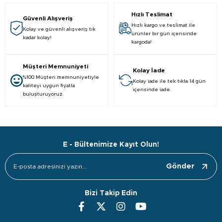
Hızlı Teslimat
Güvenli Alışveriş
Hızlı kargo ve teslimat ile
Kolay ve güvenli alışveriş tık
ürünler bir gün içerisinde
kadar kolay!
kargoda!
Müşteri Memnuniyeti
Kolay İade
%100 Müşteri memnuniyetiyle
Kolay iade ile tek tıkla 14 gün
kaliteyi uygun fiyatla
içerisinde iade.
buluşturuyoruz.
E - Bültenimize Kayıt Olun!
Gönder
Bizi Takip Edin