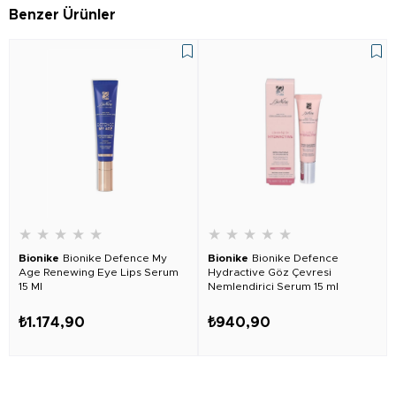
Benzer Ürünler
★
★
★
★
★
★
★
★
★
★
Bionike
Bionike Defence My
Bionike
Bionike Defence
Age Renewing Eye Lips Serum
Hydractive Göz Çevresi
15 Ml
Nemlendirici Serum 15 ml
₺1.174,90
₺940,90