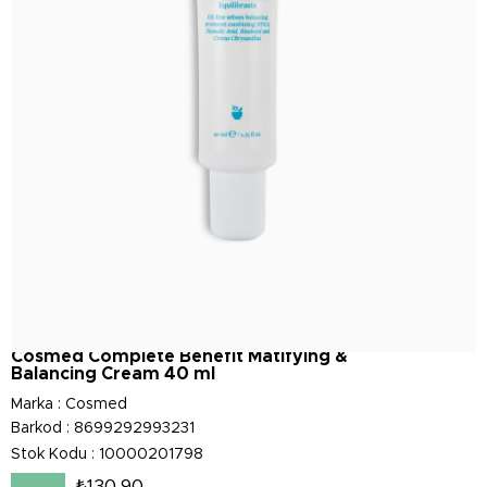
Cosmed Complete Benefit Matifying &
Balancing Cream 40 ml
Marka
:
Cosmed
Barkod
:
8699292993231
Stok Kodu
10000201798
₺130,90