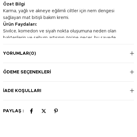
Özet Bilgi
Karma, yağlı ve akneye eğilimli ciltler için nem dengesi
sağlayan mat bitişli bakım kremi.
Ürün Faydaları:
Sivilce, komedon ve siyah nokta oluşumuna neden olan
bakterilerin ve sebum artışının önüne geçer, bu sayede
sivilce oluşumuna sebep olan faktörleri engeller ve sebum
salınımını dengeler. Seramid ve hiyalüronik asit üretimini
YORUMLAR
(0)
destekler ve bu sayede cildin nem kapasitesini artırır.
Kullanım Şekli:
Göz çevresi haricince tüm cilde uygulayın, durulanmaz.
ÖDEME SEÇENEKLERI
Sabah, güne başlarken kullanılması önerilir.
İADE KOŞULLARI
PAYLAŞ :