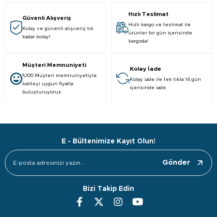
Hızlı Teslimat
Güvenli Alışveriş
Hızlı kargo ve teslimat ile
Kolay ve güvenli alışveriş tık
ürünler bir gün içerisinde
kadar kolay!
kargoda!
Müşteri Memnuniyeti
Kolay İade
%100 Müşteri memnuniyetiyle
Kolay iade ile tek tıkla 14 gün
kaliteyi uygun fiyatla
içerisinde iade.
buluşturuyoruz.
E - Bültenimize Kayıt Olun!
Gönder
Bizi Takip Edin