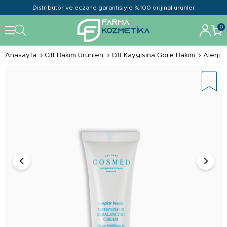
Distribütör ve eczane garantisiyle %100 orijinal ürünler
0
Anasayfa
Cilt Bakım Ürünleri
Cilt Kaygısına Göre Bakım
Alerji K