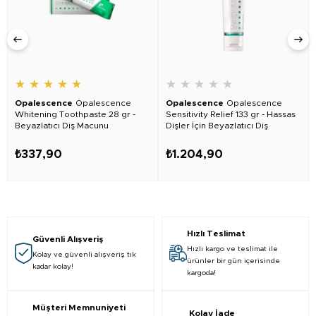
★
★
★
★
★
★
★
★
★
★
Opalescence
Opalescence
Opalescence
Opalescence
Whitening Toothpaste 28 gr -
Sensitivity Relief 133 gr - Hassas
Beyazlatıcı Diş Macunu
Dişler İçin Beyazlatıcı Diş
Macunu 2 Adet
₺337,90
₺1.204,90
Hızlı Teslimat
Güvenli Alışveriş
Hızlı kargo ve teslimat ile
Kolay ve güvenli alışveriş tık
ürünler bir gün içerisinde
kadar kolay!
kargoda!
Müşteri Memnuniyeti
Kolay İade