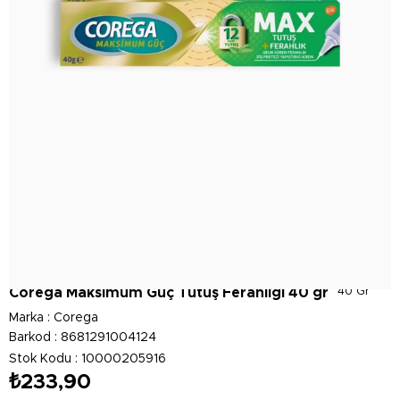
Corega Maksimum Güç Tutuş Ferahlığı 40 gr
40 Gr
Marka
:
Corega
Barkod
:
8681291004124
Stok Kodu
10000205916
₺233,90