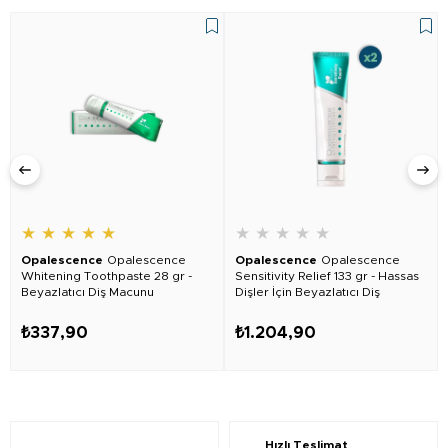
★
★
★
★
★
★
★
★
★
★
Opalescence
Opalescence
Opalescence
Opalescence
Whitening Toothpaste 28 gr -
Sensitivity Relief 133 gr - Hassas
Beyazlatıcı Diş Macunu
Dişler İçin Beyazlatıcı Diş
Macunu 2 Adet
₺337,90
₺1.204,90
Hızlı Teslimat