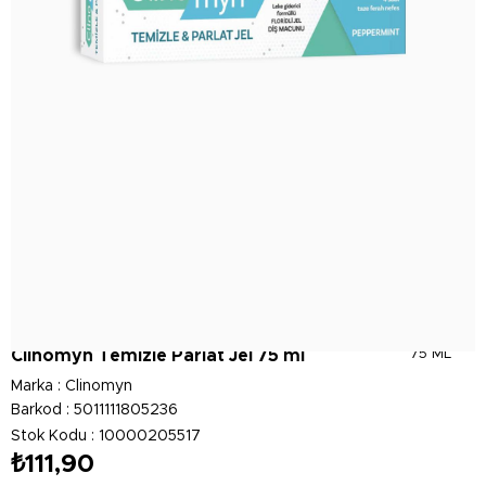
Clinomyn Temizle Parlat Jel 75 ml
75 ML
Marka
:
Clinomyn
Barkod
:
5011111805236
Stok Kodu
10000205517
₺111,90