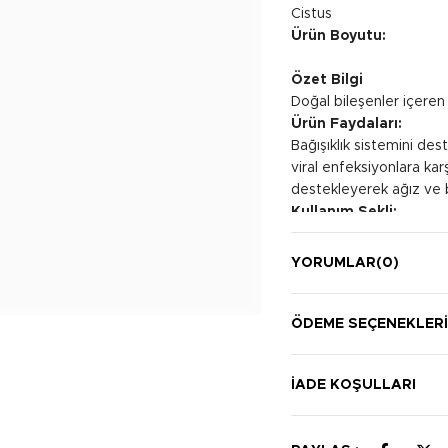
Cistus
Ürün Boyutu:
Özet Bilgi
Doğal bileşenler içeren a
Ürün Faydaları:
Bağışıklık sistemini des
viral enfeksiyonlara kar
destekleyerek ağız ve bo
Kullanım Şekli:
Günde 2-3 kez, tercihen
Çocuklar için kullanım 
YORUMLAR
(0)
ÖDEME SEÇENEKLER
İADE KOŞULLARI