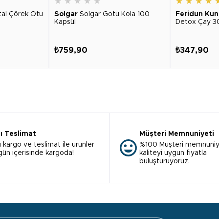
★
★
★
★
★
★
★
★
★
tal Çörek Otu
Solgar
Solgar Gotu Kola 100
Feridun Kun
Kapsül
Detox Çay 3
₺759,90
₺347,90
lı Teslimat
Müşteri Memnuniyeti
ı kargo ve teslimat ile ürünler
%100 Müşteri memnuniy
 gün içerisinde kargoda!
kaliteyi uygun fiyatla
buluşturuyoruz.