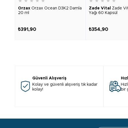
★
★
★
★
★
★
★
★
★
★
Orzax
Orzax Ocean D3K2 Damla
Zade Vital
Zade Vi
20 ml
Yağı 60 Kapsül
₺391,90
₺354,90
Güvenli Alışveriş
Hız
Kolay ve güvenli alışveriş tık kadar
Hızl
kolay!
bir