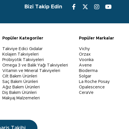
Bizi Takip Edin
Popüler Kategoriler
Popüler Markalar
Takviye Edici Gıdalar
Vichy
Kolajen Takviyeleri
Orzax
Probiyotik Takviyeleri
Voonka
Omega 3 ve Balık Yağı Takviyeleri
Avene
Vitamin ve Mineral Takviyeleri
Bioderma
Cilt Bakım Ürünleri
Solgar
Saç Bakım Ürünleri
La Roche Posay
Ağız Bakım Ürünleri
Opalescence
Diş Bakım Ürünleri
CeraVe
Makyaj Malzemeleri
pariş Takibi