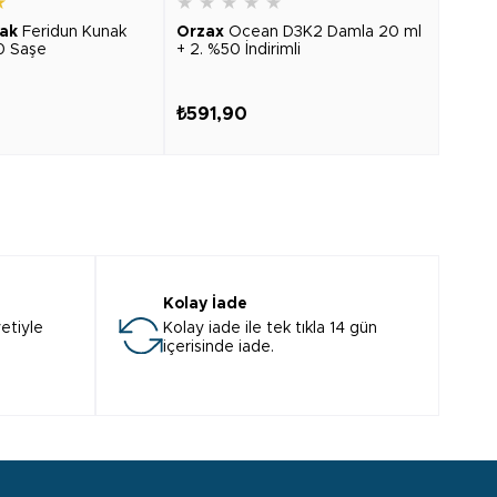
★
★
★
★
★
★
★
★
ak
Feridun Kunak
Orzax
Ocean D3K2 Damla 20 ml
Cent
0 Saşe
+ 2. %50 İndirimli
Advan
₺591,90
₺403
Kolay İade
etiyle
Kolay iade ile tek tıkla 14 gün
içerisinde iade.