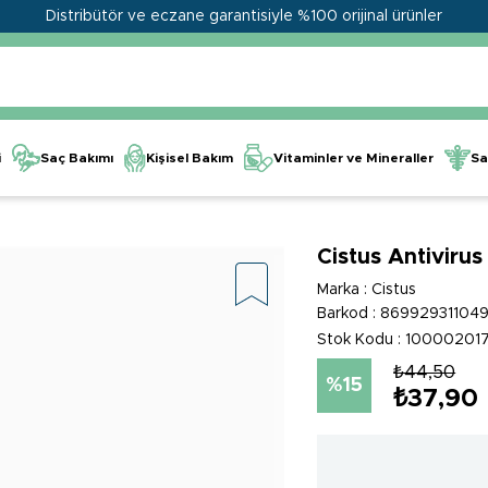
Distribütör ve eczane garantisiyle %100 orijinal ürünler
Kişisel Bakım
Vitaminler ve Mineraller
i
Saç Bakımı
Sa
Cistus Antivirus
Marka
:
Cistus
Barkod
:
869929311049
Stok Kodu
10000201
₺44,50
15
₺37,90