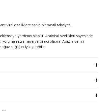
ntiviral özelliklere sahip bir pastil takviyesi.
teklemeye yardımcı olabilir. Antiviral özellikleri sayesinde
şı koruma sağlamaya yardımcı olabilir. Ağız hijyenini
ğaz sağlığını iyileştirebilir.
 yemeklerden sonra bir pastili yavaşça emerek kullanın.
öncesinde doktora danışmanız önerilir.
I