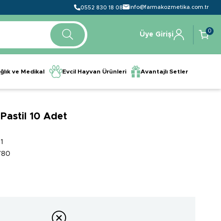
info@farmakozmetika.com.tr
0552 830 18 08
0
Üye Girişi
ğlık ve Medikal
Evcil Hayvan Ürünleri
Avantajlı Setler
 Pastil 10 Adet
1
780