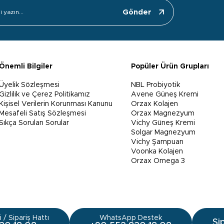
Gönder
Önemli Bilgiler
Popüler Ürün Grupları
Üyelik Sözleşmesi
NBL Probiyotik
Gizlilik ve Çerez Politikamız
Avene Güneş Kremi
Kişisel Verilerin Korunması Kanunu
Orzax Kolajen
Mesafeli Satış Sözleşmesi
Orzax Magnezyum
Sıkça Sorulan Sorular
Vichy Güneş Kremi
Solgar Magnezyum
Vichy Şampuan
Voonka Kolajen
Orzax Omega 3
 / Sipariş Hattı
WhatsApp Destek
Si