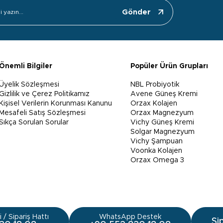
Gönder
Önemli Bilgiler
Popüler Ürün Grupları
Üyelik Sözleşmesi
NBL Probiyotik
Gizlilik ve Çerez Politikamız
Avene Güneş Kremi
Kişisel Verilerin Korunması Kanunu
Orzax Kolajen
Mesafeli Satış Sözleşmesi
Orzax Magnezyum
Sıkça Sorulan Sorular
Vichy Güneş Kremi
Solgar Magnezyum
Vichy Şampuan
Voonka Kolajen
Orzax Omega 3
 / Sipariş Hattı
WhatsApp Destek
Si