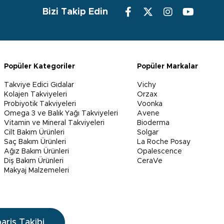
Bizi Takip Edin
Popüler Kategoriler
Popüler Markalar
Takviye Edici Gıdalar
Vichy
Kolajen Takviyeleri
Orzax
Probiyotik Takviyeleri
Voonka
Omega 3 ve Balık Yağı Takviyeleri
Avene
Vitamin ve Mineral Takviyeleri
Bioderma
Cilt Bakım Ürünleri
Solgar
Saç Bakım Ürünleri
La Roche Posay
Ağız Bakım Ürünleri
Opalescence
Diş Bakım Ürünleri
CeraVe
Makyaj Malzemeleri
pariş Takibi