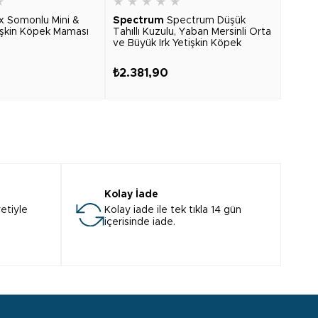
★
★
★
★
★
★
★
★
x Somonlu Mini &
Spectrum
Spectrum Düşük
Spec
tişkin Köpek Maması
Tahıllı Kuzulu, Yaban Mersinli Orta
Salm
ve Büyük Irk Yetişkin Köpek
Large
Maması 12kg
₺2.381,90
₺2.5
Kolay İade
etiyle
Kolay iade ile tek tıkla 14 gün
içerisinde iade.