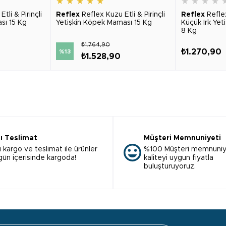
★
★
★
★
★
★
★
★
★
tli & Pirinçli
Reflex
Reflex Kuzu Etli & Pirinçli
Reflex
Refle
sı 15 Kg
Yetişkin Köpek Maması 15 Kg
Küçük Irk Ye
8 Kg
₺1.764,90
₺1.270,90
%13
₺1.528,90
lı Teslimat
Müşteri Memnuniyeti
ı kargo ve teslimat ile ürünler
%100 Müşteri memnuniy
 gün içerisinde kargoda!
kaliteyi uygun fiyatla
buluşturuyoruz.