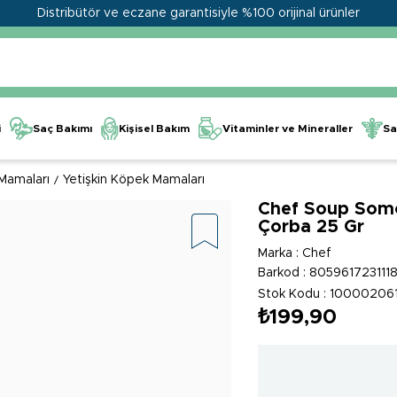
Distribütör ve eczane garantisiyle %100 orijinal ürünler
Kişisel Bakım
Vitaminler ve Mineraller
i
Saç Bakımı
Sa
Mamaları
Yetişkin Köpek Mamaları
Chef Soup Somo
Çorba 25 Gr
Marka
:
Chef
Barkod
:
805961723111
Stok Kodu
10000206
₺199,90