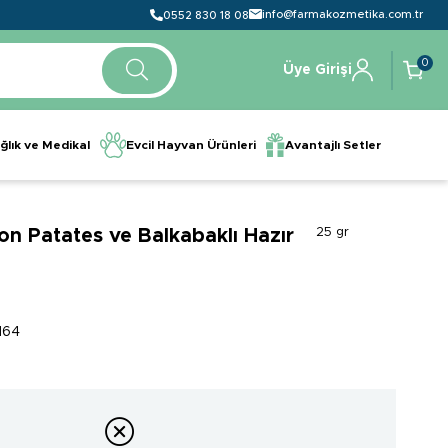
info@farmakozmetika.com.tr
0552 830 18 08
0
Üye Girişi
ğlık ve Medikal
Evcil Hayvan Ürünleri
Avantajlı Setler
n Patates ve Balkabaklı Hazır
25 gr
8
164