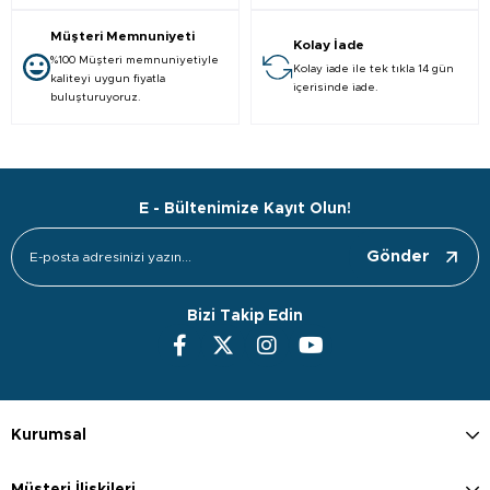
Müşteri Memnuniyeti
Kolay İade
%100 Müşteri memnuniyetiyle
Kolay iade ile tek tıkla 14 gün
kaliteyi uygun fiyatla
içerisinde iade.
buluşturuyoruz.
E - Bültenimize Kayıt Olun!
Gönder
Bizi Takip Edin
Kurumsal
Müşteri İlişkileri