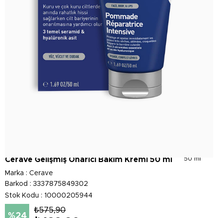
Cerave Gelişmiş Onarıcı Bakım Kremi 50 ml
50 ml
Marka
:
Cerave
Barkod
:
3337875849302
Stok Kodu
10000205944
₺575,90
24