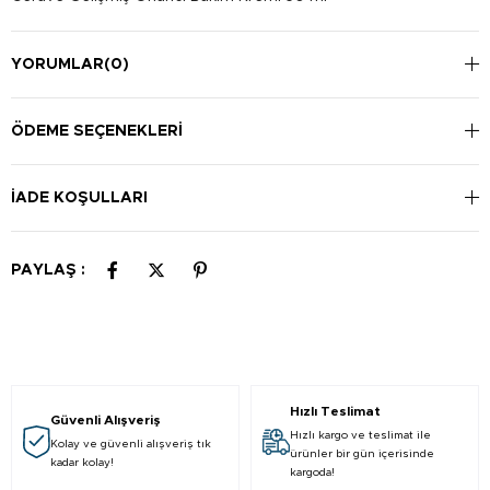
YORUMLAR
(0)
ÖDEME SEÇENEKLERI
İADE KOŞULLARI
PAYLAŞ :
Hızlı Teslimat
Güvenli Alışveriş
Hızlı kargo ve teslimat ile
Kolay ve güvenli alışveriş tık
ürünler bir gün içerisinde
kadar kolay!
kargoda!