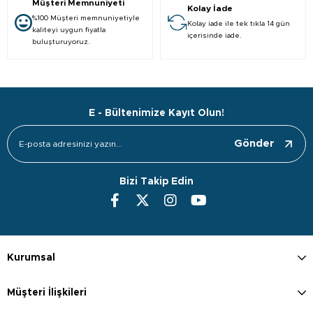
Müşteri Memnuniyeti
Kolay İade
%100 Müşteri memnuniyetiyle
Kolay iade ile tek tıkla 14 gün
kaliteyi uygun fiyatla
içerisinde iade.
buluşturuyoruz.
E - Bültenimize Kayıt Olun!
Gönder
Bizi Takip Edin
Kurumsal
Müşteri İlişkileri