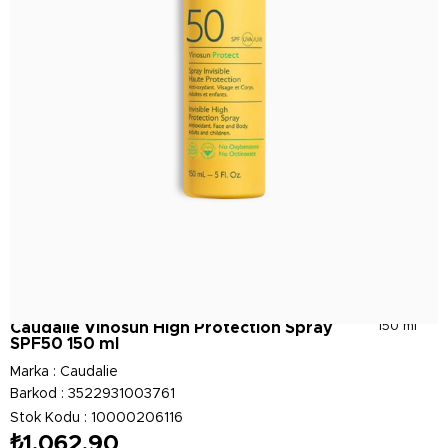
Caudalie Vinosun High Protection Spray
150 ml
SPF50 150 ml
Marka
:
Caudalie
Barkod
:
3522931003761
Stok Kodu
10000206116
₺1.062,90