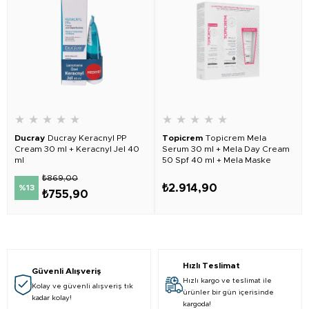
★
★
★
★
★
★
★
★
★
★
Ducray
Ducray Keracnyl PP
Topicrem
Topicrem Mela
Cream 30 ml + Keracnyl Jel 40
Serum 30 ml + Mela Day Cream
ml
50 Spf 40 ml + Mela Maske
Hediyeli
₺869,00
₺2.914,90
%13
₺755,90
Hızlı Teslimat
Güvenli Alışveriş
Hızlı kargo ve teslimat ile
Kolay ve güvenli alışveriş tık
ürünler bir gün içerisinde
kadar kolay!
kargoda!