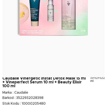
Caudalie Vinergetic Instat Detox Mask 15 ml
15+10+100
ml
+ Vineperfect Serum 10 ml + Beauty Elixir
100 ml
Marka
:
Caudalie
Barkod
:
3522932028398
Stok Kodu
10000205480