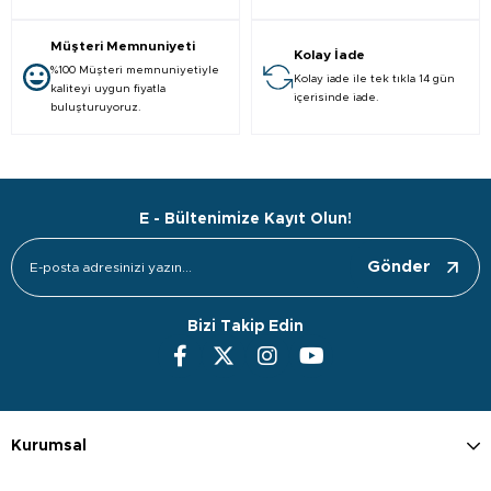
Müşteri Memnuniyeti
Kolay İade
%100 Müşteri memnuniyetiyle
Kolay iade ile tek tıkla 14 gün
kaliteyi uygun fiyatla
içerisinde iade.
buluşturuyoruz.
E - Bültenimize Kayıt Olun!
Gönder
Bizi Takip Edin
Kurumsal