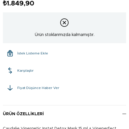
₺1.849,90
Ürün stoklarımızda kalmamıştır.
İstek Listeme Ekle
Karşılaştır
Fiyat Düşünce Haber Ver
ÜRÜN ÖZELLIKLERI
Caudalie Vinergetic Instat Detox Mask 15 ml + Vineperfect