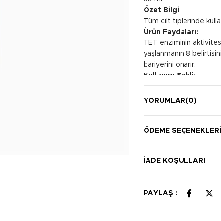
Özet Bilgi
Tüm cilt tiplerinde kul
Ürün Faydaları:
TET enziminin aktivitesi
yaşlanmanın 8 belirtisini
bariyerini onarır.
Kullanım Şekli:
Sabah ve akşam kremde
YORUMLAR
(0)
ÖDEME SEÇENEKLER
İADE KOŞULLARI
PAYLAŞ :