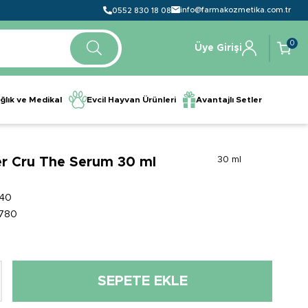
info@farmakozmetika.com.tr
0552 830 18 08
0
Üye Girişi
ğlık ve Medikal
Evcil Hayvan Ürünleri
Avantajlı Setler
er Cru The Serum 30 ml
30 ml
40
780