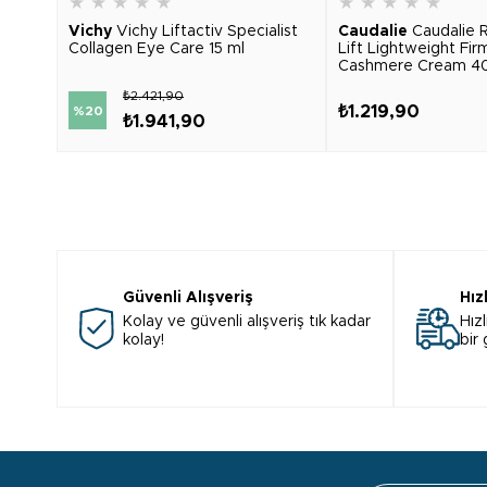
★
★
★
★
★
★
★
★
★
★
Vichy
Vichy Liftactiv Specialist
Caudalie
Caudalie 
Collagen Eye Care 15 ml
Lift Lightweight Fir
Cashmere Cream 40
₺2.421,90
₺1.219,90
%20
₺1.941,90
Güvenli Alışveriş
Hız
Kolay ve güvenli alışveriş tık kadar
Hızl
kolay!
bir