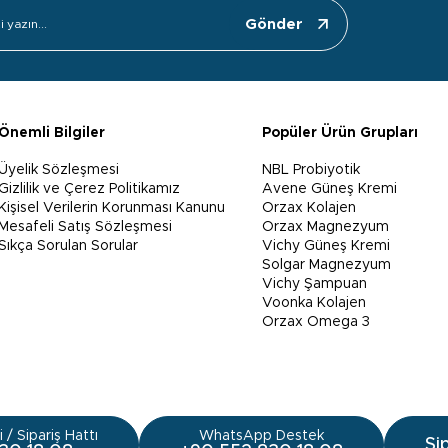
Gönder
Önemli Bilgiler
Popüler Ürün Grupları
Üyelik Sözleşmesi
NBL Probiyotik
Gizlilik ve Çerez Politikamız
Avene Güneş Kremi
Kişisel Verilerin Korunması Kanunu
Orzax Kolajen
Mesafeli Satış Sözleşmesi
Orzax Magnezyum
Sıkça Sorulan Sorular
Vichy Güneş Kremi
Solgar Magnezyum
Vichy Şampuan
Voonka Kolajen
Orzax Omega 3
 / Sipariş Hattı
WhatsApp Destek
Si