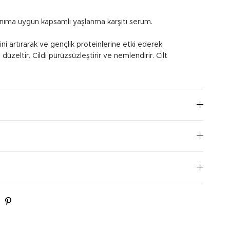
lanıma uygun kapsamlı yaşlanma karşıtı serum.
ni artırarak ve gençlik proteinlerine etki ederek
 düzeltir. Cildi pürüzsüzleştirir ve nemlendirir. Cilt
n önce yüz, boyun ve dekolte bölgesine uygulanır.
I