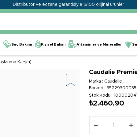
Distribütör ve eczane garantisiyle %100 orijinal ürünler
Kişisel Bakım
Vitaminler ve Mineraller
i
Saç Bakımı
Sa
aşlanma Karşıtı)
Caudalie Premi
Marka
:
Caudalie
Barkod
:
35229300035
Stok Kodu
10000204
₺2.460,90