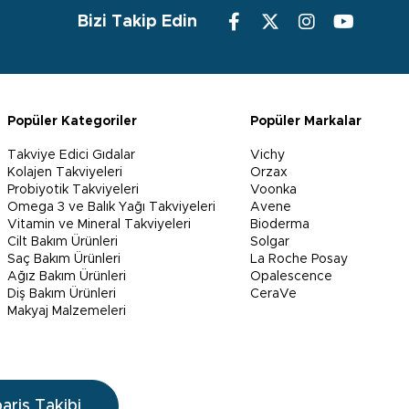
Bizi Takip Edin
Popüler Kategoriler
Popüler Markalar
Takviye Edici Gıdalar
Vichy
Kolajen Takviyeleri
Orzax
Probiyotik Takviyeleri
Voonka
Omega 3 ve Balık Yağı Takviyeleri
Avene
Vitamin ve Mineral Takviyeleri
Bioderma
Cilt Bakım Ürünleri
Solgar
Saç Bakım Ürünleri
La Roche Posay
Ağız Bakım Ürünleri
Opalescence
Diş Bakım Ürünleri
CeraVe
Makyaj Malzemeleri
pariş Takibi