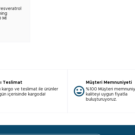
Resveratrol
ming
 Ml
lı Teslimat
Müşteri Memnuniyeti
ı kargo ve teslimat ile ürünler
%100 Müşteri memnuniy
 gün içerisinde kargoda!
kaliteyi uygun fiyatla
buluşturuyoruz.