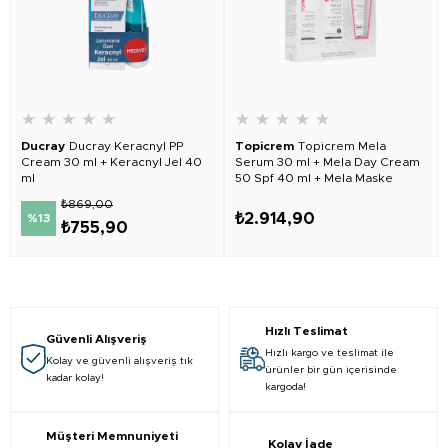
★
★
★
★
★
★
★
★
★
★
Ducray
Ducray Keracnyl PP
Topicrem
Topicrem Mela
Cream 30 ml + Keracnyl Jel 40
Serum 30 ml + Mela Day Cream
ml
50 Spf 40 ml + Mela Maske
Hediyeli
₺869,00
₺2.914,90
%13
₺755,90
Hızlı Teslimat
Güvenli Alışveriş
Hızlı kargo ve teslimat ile
Kolay ve güvenli alışveriş tık
ürünler bir gün içerisinde
kadar kolay!
kargoda!
Müşteri Memnuniyeti
Kolay İade