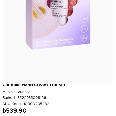
Caudalie Hand Cream Trio Set
Marka
:
Caudalie
Barkod
:
3522935028166
Stok Kodu
10000205482
₺539,90