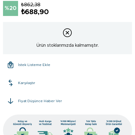
₺862,38
20
₺688,90
Ürün stoklarımızda kalmamıştır.
İstek Listeme Ekle
Karşılaştır
Fiyat Düşünce Haber Ver