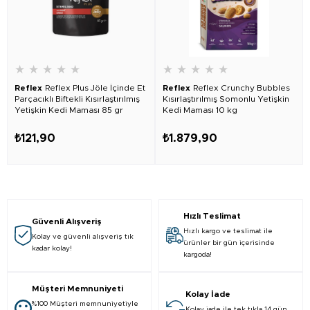
★
★
★
★
★
★
★
★
★
★
Reflex
Reflex Plus Jöle İçinde Et
Reflex
Reflex Crunchy Bubbles
Parçacıklı Biftekli Kısırlaştırılmış
Kısırlaştırılmış Somonlu Yetişkin
Yetişkin Kedi Maması 85 gr
Kedi Maması 10 kg
₺121,90
₺1.879,90
Hızlı Teslimat
Güvenli Alışveriş
Hızlı kargo ve teslimat ile
Kolay ve güvenli alışveriş tık
ürünler bir gün içerisinde
kadar kolay!
kargoda!
Müşteri Memnuniyeti
Kolay İade
%100 Müşteri memnuniyetiyle
Kolay iade ile tek tıkla 14 gün