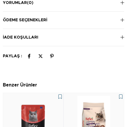
Günlük önerilen miktar, kedinin yaşına, ağırlığına ve aktivite
YORUMLAR
(0)
düzeyine göre değişir. Ambalaj üzerindeki talimatlara göre
beslenme miktarını ayarlayabilirsiniz.
ÖDEME SEÇENEKLERI
İADE KOŞULLARI
PAYLAŞ :
Benzer Ürünler