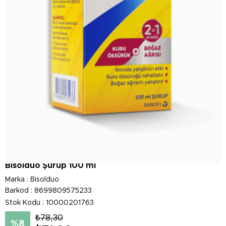
Bisolduo Şurup 100 ml
Marka
:
Bisolduo
Barkod
:
8699809575233
Stok Kodu
10000201763
₺78,30
8