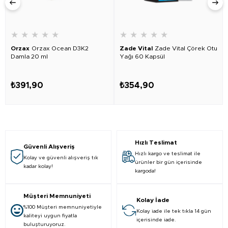
★
★
★
★
★
★
★
★
★
★
Orzax
Orzax Ocean D3K2
Zade Vital
Zade Vital Çörek Otu
Damla 20 ml
Yağı 60 Kapsül
₺391,90
₺354,90
Hızlı Teslimat
Güvenli Alışveriş
Hızlı kargo ve teslimat ile
Kolay ve güvenli alışveriş tık
ürünler bir gün içerisinde
kadar kolay!
kargoda!
Müşteri Memnuniyeti
Kolay İade
%100 Müşteri memnuniyetiyle
Kolay iade ile tek tıkla 14 gün
kaliteyi uygun fiyatla
içerisinde iade.
buluşturuyoruz.