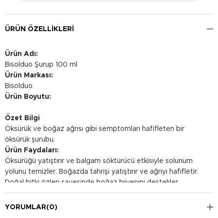
ÜRÜN ÖZELLIKLERI
Ürün Adı:
Bisolduo Şurup 100 ml
Ürün Markası:
Bisolduo
Ürün Boyutu:
Özet Bilgi
Öksürük ve boğaz ağrısı gibi semptomları hafifleten bir
öksürük şurubu.
Ürün Faydaları:
Öksürüğü yatıştırır ve balgam söktürücü etkisiyle solunum
yolunu temizler. Boğazda tahrişi yatıştırır ve ağrıyı hafifletir.
Doğal bitki özleri sayesinde boğaz hijyenini destekler.
Kullanım Şekli:
Her kullanımdan önce şişeyi çalkalayın ve dozaj kabıyla doğru
YORUMLAR
(0)
miktarda şurup alın. Günde 2-3 kez 5 ml şurubu ağız yoluyla