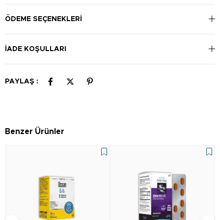
kullanın. Çocuklar için dozajı doktorunuzun önerdiği şekilde
uygulayın.
ÖDEME SEÇENEKLERI
İADE KOŞULLARI
PAYLAŞ :
Benzer Ürünler