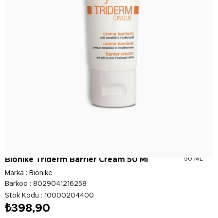
Bionike Triderm Barrier Cream 50 Ml
50 ML
Marka
:
Bionike
Barkod
:
8029041216258
Stok Kodu
10000204400
₺398,90