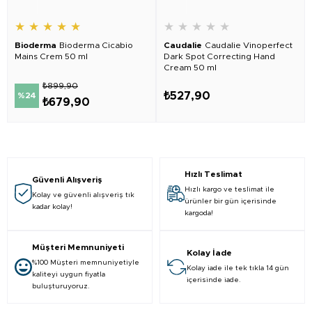
★
★
★
★
★
★
★
★
★
★
Bioderma
Bioderma Cicabio
Caudalie
Caudalie Vinoperfect
Mains Crem 50 ml
Dark Spot Correcting Hand
Cream 50 ml
₺899,90
₺527,90
%24
₺679,90
Hızlı Teslimat
Güvenli Alışveriş
Hızlı kargo ve teslimat ile
Kolay ve güvenli alışveriş tık
ürünler bir gün içerisinde
kadar kolay!
kargoda!
Müşteri Memnuniyeti
Kolay İade
%100 Müşteri memnuniyetiyle
Kolay iade ile tek tıkla 14 gün
kaliteyi uygun fiyatla
içerisinde iade.
buluşturuyoruz.