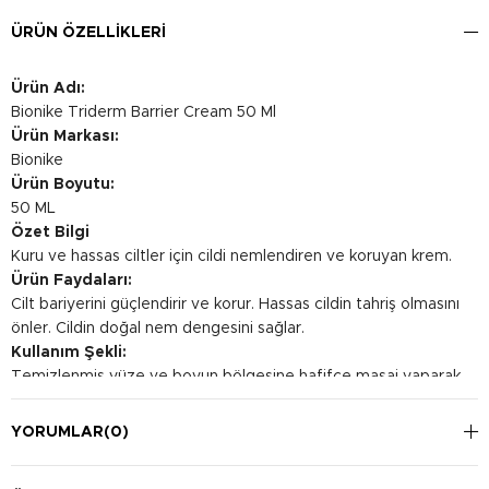
ÜRÜN ÖZELLIKLERI
Ürün Adı:
Bionike Triderm Barrier Cream 50 Ml
Ürün Markası:
Bionike
Ürün Boyutu:
50 ML
Özet Bilgi
Kuru ve hassas ciltler için cildi nemlendiren ve koruyan krem.
Ürün Faydaları:
Cilt bariyerini güçlendirir ve korur. Hassas cildin tahriş olmasını
önler. Cildin doğal nem dengesini sağlar.
Kullanım Şekli:
Temizlenmiş yüze ve boyun bölgesine hafifçe masaj yaparak
uygulayın. Sabah ve akşam olmak üzere günde iki kez düzenli
olarak kullanın. Göz çevresine temasından kaçının.
YORUMLAR
(0)