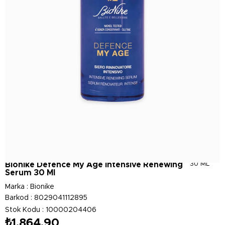
Bionike Defence My Age İntensive Renewing
30 ML
Serum 30 Ml
Marka
:
Bionike
Barkod
:
8029041112895
Stok Kodu
10000204406
₺1.864,90