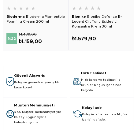
★
★
★
★
★
★
★
★
★
★
Bioderma
Bioderma Pigmentbio
Bionike
Bionike Defence B-
Foaming Cream 200 ml
Lucent Cilt Tonu Eşitleyici
Konsantre Krem 30 ml
₺1.489,00
₺1.579,90
%22
₺1.159,00
Hızlı Teslimat
Güvenli Alışveriş
Hızlı kargo ve teslimat ile
Kolay ve güvenli alışveriş tık
ürünler bir gün içerisinde
kadar kolay!
kargoda!
Müşteri Memnuniyeti
Kolay İade
%100 Müşteri memnuniyetiyle
Kolay iade ile tek tıkla 14 gün
kaliteyi uygun fiyatla
içerisinde iade.
buluşturuyoruz.