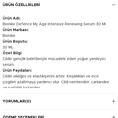
ÜRÜN ÖZELLIKLERI
Ürün Adı:
Bionike Defence My Age İntensive Renewing Serum 30 Ml
Ürün Markası:
Bionike
Ürün Boyutu:
30 ML
Özet Bilgi
Cildin gençlik belirtileriyle mücadele eden yoğun yenileyici
serum.
Ürün Faydaları:
Cildin sıkılığını ve elastikiyetini artırır. Kırışıklıkları ve ince
çizgileri azaltmaya yardımcı olur. Cildi nemlendirir, canlandırır
ve parlaklık kazandırır.
Kullanım Şekli:
Temizlenmiş cilde, sabah ve akşam olmak üzere günde bir
YORUMLAR
(0)
kez birkaç damla serum uygulayın. Serumun yüz ve boyun
bölgesine nazikçe masaj yaparak emilmesini sağlayın.
Ardından günlük bakım rutininize devam edin.
ÖDEME SEÇENEKLERI