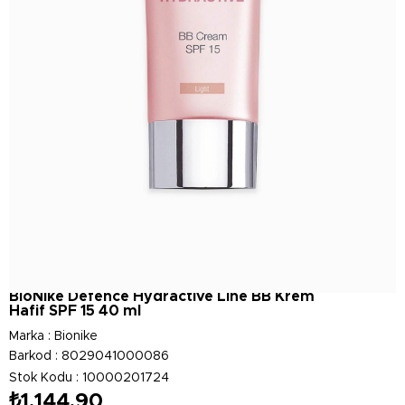
BioNike Defence Hydractive Line BB Krem
Hafif SPF 15 40 ml
Marka
:
Bionike
Barkod
:
8029041000086
Stok Kodu
10000201724
₺1.144,90