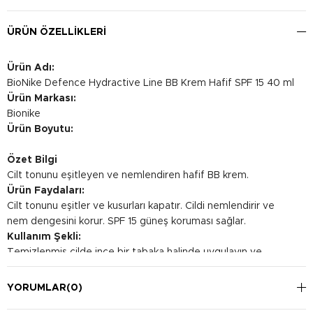
ÜRÜN ÖZELLIKLERI
Ürün Adı:
BioNike Defence Hydractive Line BB Krem Hafif SPF 15 40 ml
Ürün Markası:
Bionike
Ürün Boyutu:
Özet Bilgi
Cilt tonunu eşitleyen ve nemlendiren hafif BB krem.
Ürün Faydaları:
Cilt tonunu eşitler ve kusurları kapatır. Cildi nemlendirir ve
nem dengesini korur. SPF 15 güneş koruması sağlar.
Kullanım Şekli:
Temizlenmiş cilde ince bir tabaka halinde uygulayın ve
nazikçe yayın. Gerektiğinde daha fazla ürün uygulayabilirsiniz.
Günlük kullanıma uygundur.
YORUMLAR
(0)