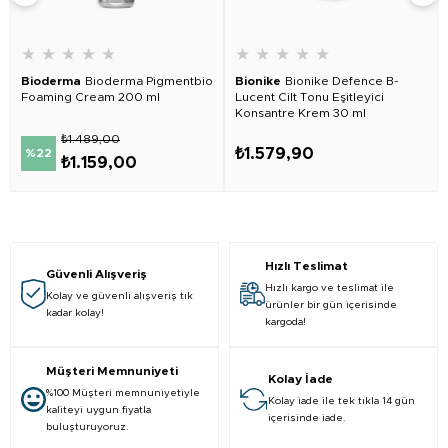
★
★
★
★
★
★
★
★
★
★
Bioderma
Bioderma Pigmentbio
Bionike
Bionike Defence B-
Foaming Cream 200 ml
Lucent Cilt Tonu Eşitleyici
Konsantre Krem 30 ml
₺1.489,00
₺1.579,90
%22
₺1.159,00
Hızlı Teslimat
Güvenli Alışveriş
Hızlı kargo ve teslimat ile
Kolay ve güvenli alışveriş tık
ürünler bir gün içerisinde
kadar kolay!
kargoda!
Müşteri Memnuniyeti
Kolay İade
%100 Müşteri memnuniyetiyle
Kolay iade ile tek tıkla 14 gün
kaliteyi uygun fiyatla
içerisinde iade.
buluşturuyoruz.