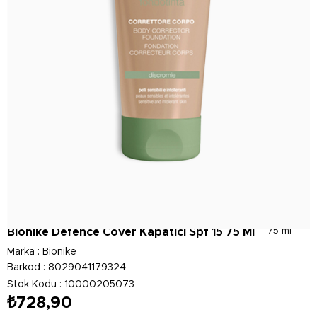
Bionike Defence Cover Kapatıcı Spf 15 75 Ml
75 ml
Marka
:
Bionike
Barkod
:
8029041179324
Stok Kodu
10000205073
₺728,90