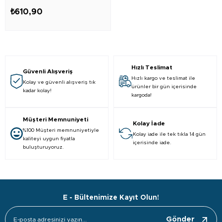
₺610,90
Hızlı Teslimat
Güvenli Alışveriş
Hızlı kargo ve teslimat ile
Kolay ve güvenli alışveriş tık
ürünler bir gün içerisinde
kadar kolay!
kargoda!
Müşteri Memnuniyeti
Kolay İade
%100 Müşteri memnuniyetiyle
Kolay iade ile tek tıkla 14 gün
kaliteyi uygun fiyatla
içerisinde iade.
buluşturuyoruz.
E - Bültenimize Kayıt Olun!
Gönder