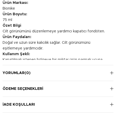
Ürün Markası:
Bionike
Ürün Boyutu:
75 ml
Özet Bilgi
Cilt görünümünü düzenlemeye yardımcı kapatıcı fondöten.
Ürün Faydaları:
Doğal ve uzun süre kalıcılık sağlar. Cilt görünümünü
eşitlemeye yardımcıdır.
Kullanım Şekli:
Kapatılmak istenen bölgeye bir miktar ürün parmak ucuna
alınır ve sorunlu bölgeye yayarak uygulanır. Gerekirse, bir
makyaj süngeri veya fırça ile kullanılabilir.
YORUMLAR
(0)
ÖDEME SEÇENEKLERI
İADE KOŞULLARI