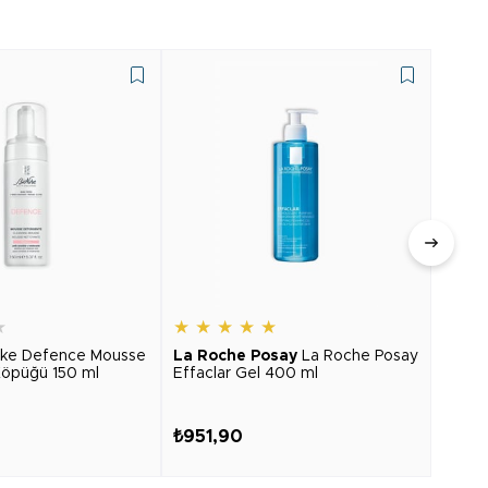
★
★
★
★
★
★
★
★
ike Defence Mousse
La Roche Posay
La Roche Posay
Topi
öpüğü 150 ml
Effaclar Gel 400 ml
Moist
₺951,90
₺1.0