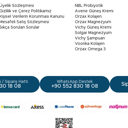
Üyelik Sözleşmesi
NBL Probiyotik
Gizlilik ve Çerez Politikamız
Avene Güneş Kremi
Kişisel Verilerin Korunması Kanunu
Orzax Kolajen
Mesafeli Satış Sözleşmesi
Orzax Magnezyum
Sıkça Sorulan Sorular
Vichy Güneş Kremi
Solgar Magnezyum
Vichy Şampuan
Voonka Kolajen
Orzax Omega 3
 / Sipariş Hattı
WhatsApp Destek
Si
30 18 08
+90 552 830 18 08