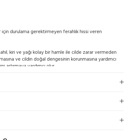
r için durulama gerektirmeyen ferahlık hissi veren
hil, kiri ve yağı kolay bir hamle ile cilde zarar vermeden
rılmasına ve cildin doğal dengesinin korunmasına yardımcı
ğini artırmaya yardımcı olur.
ıslatın. Cildinizi nazik bir şekilde temizleyin, yüzünüzden
kyajı çıkarın. Tamamen temizlenene kadar tekrar
iz bir havluyla hafifçe kurulayın. Her gün kullanıma
I