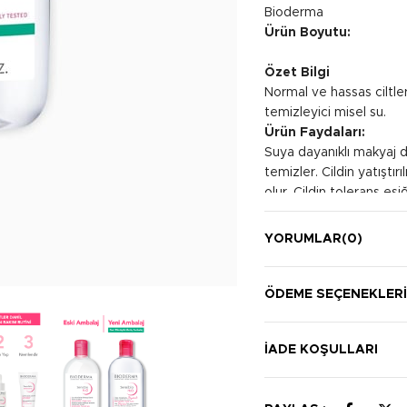
Bioderma
Ürün Boyutu:
Özet Bilgi
Normal ve hassas ciltle
temizleyici misel su.
Ürün Faydaları:
Suya dayanıklı makyaj da
temizler. Cildin yatıştı
olur. Cildin tolerans eşi
Kullanım Şekli:
Makyaj pamuğunu ürünle 
YORUMLAR
(0)
ve göz çevrenizden ma
uygulayın. Yüzünüzü tem
uygundur.
ÖDEME SEÇENEKLER
İADE KOŞULLARI