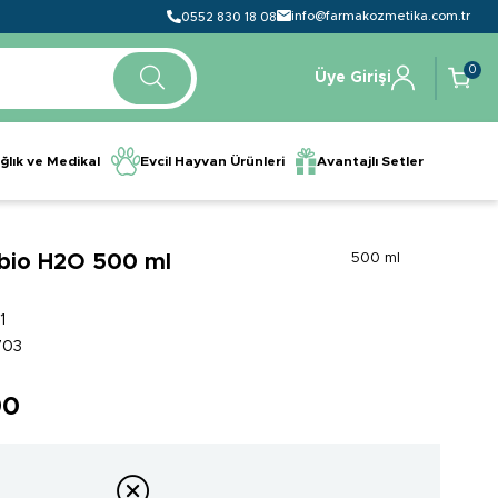
info@farmakozmetika.com.tr
0552 830 18 08
0
Üye Girişi
ğlık ve Medikal
Evcil Hayvan Ürünleri
Avantajlı Setler
bio H2O 500 ml
500 ml
1
703
90