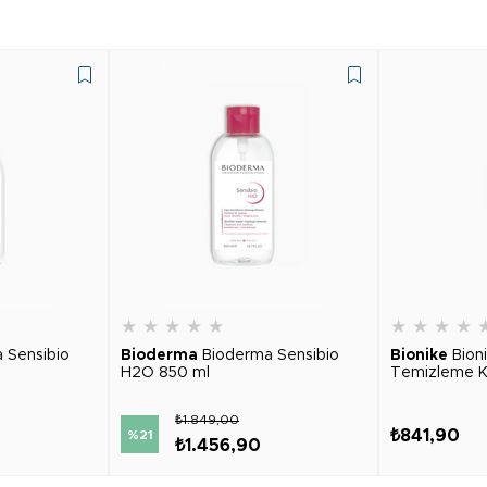
★
★
★
★
★
★
★
★
★
 Sensibio
Bioderma
Bioderma Sensibio
Bionike
Bion
H2O 850 ml
Temizleme K
₺1.849,00
₺841,90
%21
₺1.456,90