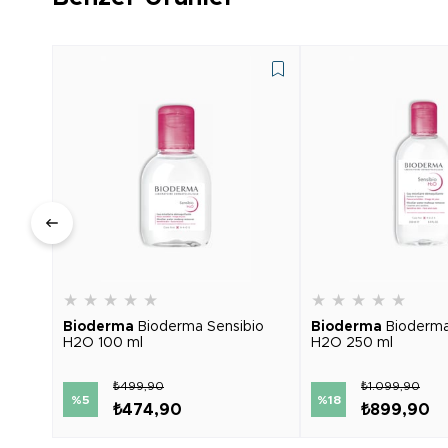
★
★
★
★
★
★
★
★
★
★
Bioderma
Bioderma Sensibio
Bioderma
Bioderma
H2O 100 ml
H2O 250 ml
₺499,90
₺1.099,90
%5
%18
₺474,90
₺899,90