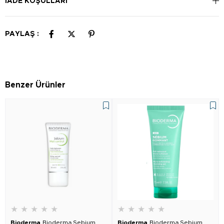
İADE KOŞULLARI
PAYLAŞ :
Benzer Ürünler
★
★
★
★
★
★
★
★
★
★
Bioderma
Bioderma Sebium
Bioderma
Bioderma Sebium