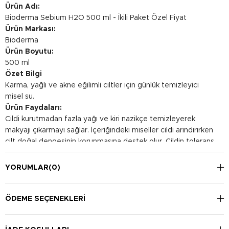
Ürün Adı:
Bioderma Sebium H2O 500 ml - İkili Paket Özel Fiyat
Ürün Markası:
Bioderma
Ürün Boyutu:
500 ml
Özet Bilgi
Karma, yağlı ve akne eğilimli ciltler için günlük temizleyici
misel su.
Ürün Faydaları:
Cildi kurutmadan fazla yağı ve kiri nazikçe temizleyerek
makyajı çıkarmayı sağlar. İçeriğindeki miseller cildi arındırırken
cilt doğal dengesinin korunmasına destek olur. Cildin tolerans
seviyesini yükseltir.
Kullanım Şekli:
YORUMLAR
(0)
Sabah ve/veya akşam günde 1-2 kez kullanılabilir. Bir pamuk
parçasına üründen bir miktar dökün ve cildinizi nazikçe
temizleyin, makyajınızı çıkarın. Durulama gerektirmez. Göz
ÖDEME SEÇENEKLERI
çevresinde kullanıma uygun değildir.