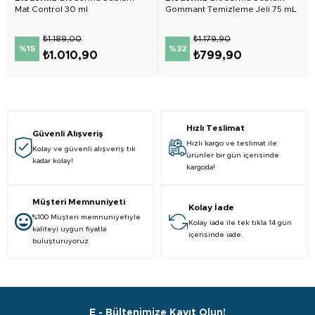
Mat Control 30 ml
Gommant Temizleme Jeli 75 mL
₺1.189,00
₺1.179,90
%15
%32
₺1.010,90
₺799,90
Hızlı Teslimat
Güvenli Alışveriş
Hızlı kargo ve teslimat ile
Kolay ve güvenli alışveriş tık
ürünler bir gün içerisinde
kadar kolay!
kargoda!
Müşteri Memnuniyeti
Kolay İade
%100 Müşteri memnuniyetiyle
Kolay iade ile tek tıkla 14 gün
kaliteyi uygun fiyatla
içerisinde iade.
buluşturuyoruz.
E - Bültenimize Kayıt Olun!