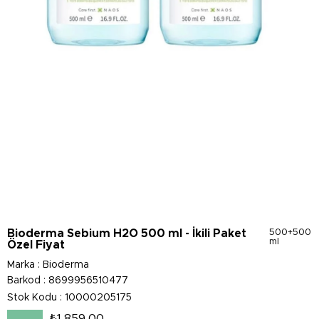
Bioderma Sebium H2O 500 ml - İkili Paket
500+500
ml
Özel Fiyat
Marka
:
Bioderma
Barkod
:
8699956510477
Stok Kodu
10000205175
₺1.859,00