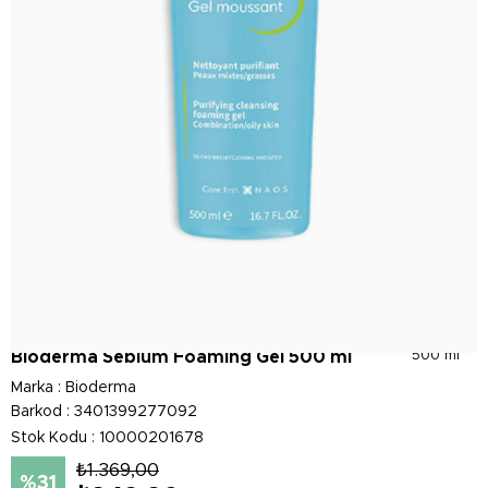
Bioderma Sebium Foaming Gel 500 ml
500 ml
Marka
:
Bioderma
Barkod
:
3401399277092
Stok Kodu
10000201678
₺1.369,00
31