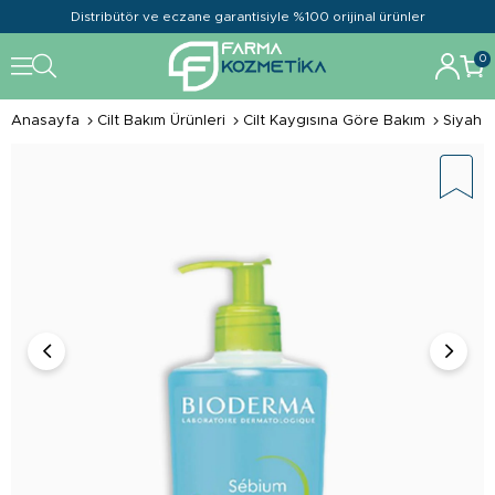
Distribütör ve eczane garantisiyle %100 orijinal ürünler
0
Anasayfa
Cilt Bakım Ürünleri
Cilt Kaygısına Göre Bakım
Siyah 