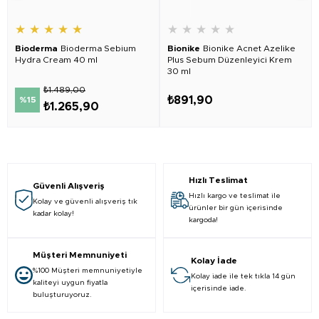
★
★
★
★
★
★
★
★
★
★
Bioderma
Bioderma Sebium
Bionike
Bionike Acnet Azelike
Hydra Cream 40 ml
Plus Sebum Düzenleyici Krem
30 ml
₺1.489,00
₺891,90
%15
₺1.265,90
Hızlı Teslimat
Güvenli Alışveriş
Hızlı kargo ve teslimat ile
Kolay ve güvenli alışveriş tık
ürünler bir gün içerisinde
kadar kolay!
kargoda!
Müşteri Memnuniyeti
Kolay İade
%100 Müşteri memnuniyetiyle
Kolay iade ile tek tıkla 14 gün
kaliteyi uygun fiyatla
içerisinde iade.
buluşturuyoruz.