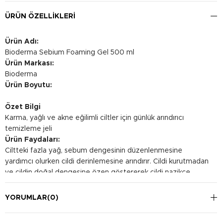
ÜRÜN ÖZELLIKLERI
Ürün Adı:
Bioderma Sebium Foaming Gel 500 ml
Ürün Markası:
Bioderma
Ürün Boyutu:
Özet Bilgi
Karma, yağlı ve akne eğilimli ciltler için günlük arındırıcı
temizleme jeli
Ürün Faydaları:
Ciltteki fazla yağ, sebum dengesinin düzenlenmesine
yardımcı olurken cildi derinlemesine arındırır. Cildi kurutmadan
ve cildin doğal dengesine özen göstererek cildi nazikçe
temizler. Cildin tolerans seviyesini yükseltir.
Kullanım Şekli:
YORUMLAR
(0)
Nemli cilde uygulayarak köpürtün ve iyice durulayın.
Sonrasında nazikçe kurutun. Günde 1 veya 2 kez sabah ve