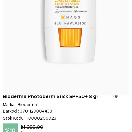
Bioderma Photoderm Stick SPF50+ 8 gr
8 gr
Marka
:
Bioderma
Barkod
:
3701129804438
Stok Kodu
10000206023
₺1.099,00
10