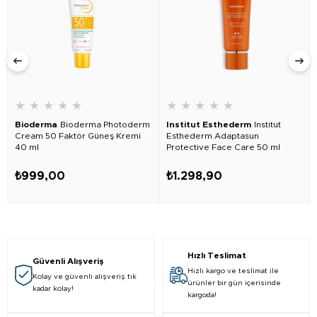
★
★
★
★
★
★
★
★
★
★
Bioderma
Bioderma Photoderm
Institut Esthederm
Institut
Cream 50 Faktör Güneş Kremi
Esthederm Adaptasun
40 ml
Protective Face Care 50 ml
₺999,00
₺1.298,90
Hızlı Teslimat
Güvenli Alışveriş
Hızlı kargo ve teslimat ile
Kolay ve güvenli alışveriş tık
ürünler bir gün içerisinde
kadar kolay!
kargoda!