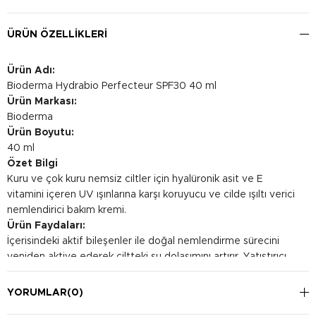
ÜRÜN ÖZELLIKLERI
Ürün Adı:
Bioderma Hydrabio Perfecteur SPF30 40 ml
Ürün Markası:
Bioderma
Ürün Boyutu:
40 ml
Özet Bilgi
Kuru ve çok kuru nemsiz ciltler için hyalüronik asit ve E
vitamini içeren UV ışınlarına karşı koruyucu ve cilde ışıltı verici
nemlendirici bakım kremi.
Ürün Faydaları:
İçerisindeki aktif bileşenler ile doğal nemlendirme sürecini
yeniden aktive ederek ciltteki su dolaşımını artırır. Yatıştırıcı
aktif içerikler ile cildin doğal ışıltısına yeniden kavuşmasına ve
canlılık kazanmasına yardımcı olur. İçerdiği SPF 30 ile cildi
YORUMLAR
(0)
güneş ışınlarının zararlı etkilerine karşı korumaya yardımcı olur.