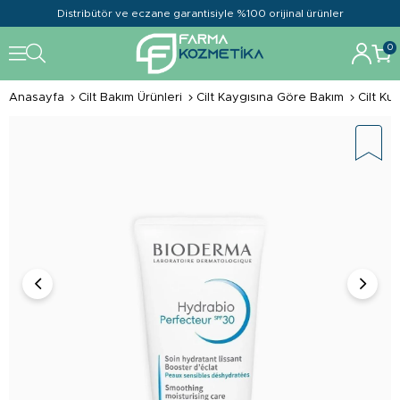
Distribütör ve eczane garantisiyle %100 orijinal ürünler
0
Anasayfa
Cilt Bakım Ürünleri
Cilt Kaygısına Göre Bakım
Cilt K