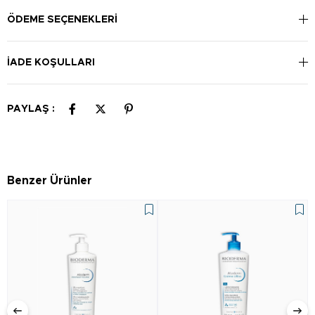
Kullanım Şekli:
İyice temizlenmiş ciltte yüz ve boyun bölgesine sabahları
ÖDEME SEÇENEKLERI
uygulayın.
İADE KOŞULLARI
PAYLAŞ :
Benzer Ürünler