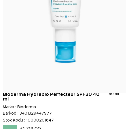
Bioderma Hydrabio Perfecteur SPF30 40
40 ml
ml
Marka
:
Bioderma
Barkod
:
3401329447977
Stok Kodu
10000201647
₺1.719,00