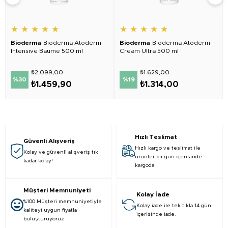
★
★
★
★
★
★
★
★
★
★
Bioderma
Bioderma Atoderm
Bioderma
Bioderma Atoderm
Intensive Baume 500 ml
Cream Ultra 500 ml
₺2.099,00
₺1.629,00
%30
%19
₺1.459,90
₺1.314,00
Hızlı Teslimat
Güvenli Alışveriş
Hızlı kargo ve teslimat ile
Kolay ve güvenli alışveriş tık
ürünler bir gün içerisinde
kadar kolay!
kargoda!
Müşteri Memnuniyeti
Kolay İade
%100 Müşteri memnuniyetiyle
Kolay iade ile tek tıkla 14 gün
kaliteyi uygun fiyatla
içerisinde iade.
buluşturuyoruz.