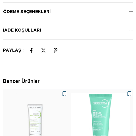
kez sabah ve/veya akşam uygulayın. Makyaj bazı olarak da
kullanıma uygundur.
ÖDEME SEÇENEKLERI
İADE KOŞULLARI
PAYLAŞ :
Benzer Ürünler