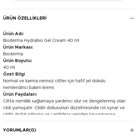
ÜRÜN ÖZELLIKLERI
Ürün Adı:
Bioderma Hydrabio Gel Cream 40 ml
Ürün Markası:
Bioderma
Ürün Boyutu:
40 ml
Özet Bilgi
Normal ve karma nemsiz ciltler için hafif jel dokulu
nemlendirici bakım kremi.
Ürün Faydaları:
Ciltte nemlilik sağlamaya yardımcı olur ve dengelenmiş olan
cildi yumuşatır. Cildin dokusunun düzelmesinde rol oynar ve
cildin doğal ışıltısına ve canlılığına yeniden kavuşmasına
yardımcı olur.
Kullanım Şekli:
YORUMLAR
(0)
İyice temizlenmiş yüz ve boyun bölgesine günde 1 veya 2