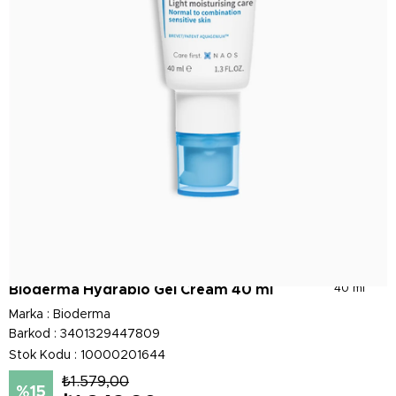
Bioderma Hydrabio Gel Cream 40 ml
40 ml
Marka
:
Bioderma
Barkod
:
3401329447809
Stok Kodu
10000201644
₺1.579,00
15