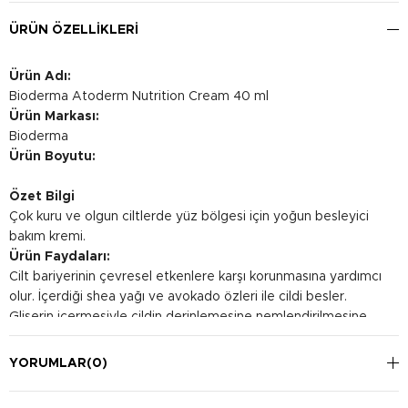
ÜRÜN ÖZELLIKLERI
Ürün Adı:
Bioderma Atoderm Nutrition Cream 40 ml
Ürün Markası:
Bioderma
Ürün Boyutu:
Özet Bilgi
Çok kuru ve olgun ciltlerde yüz bölgesi için yoğun besleyici
bakım kremi.
Ürün Faydaları:
Cilt bariyerinin çevresel etkenlere karşı korunmasına yardımcı
olur. İçerdiği shea yağı ve avokado özleri ile cildi besler.
Gliserin içermesiyle cildin derinlemesine nemlendirilmesine
destek sağlar.
Kullanım Şekli:
YORUMLAR
(0)
İyice temizlenmiş cilde sabah ve akşam uygulanması önerilir.