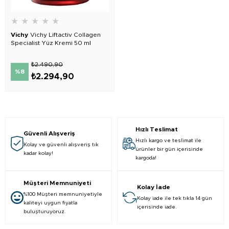
★
★
★
★
★
Vichy
Vichy Liftactiv Collagen
Specialist Yüz Kremi 50 ml
₺2.490,90
%8
₺2.294,90
Hızlı Teslimat
Güvenli Alışveriş
Hızlı kargo ve teslimat ile
Kolay ve güvenli alışveriş tık
ürünler bir gün içerisinde
kadar kolay!
kargoda!
Müşteri Memnuniyeti
Kolay İade
%100 Müşteri memnuniyetiyle
Kolay iade ile tek tıkla 14 gün
kaliteyi uygun fiyatla
içerisinde iade.
buluşturuyoruz.