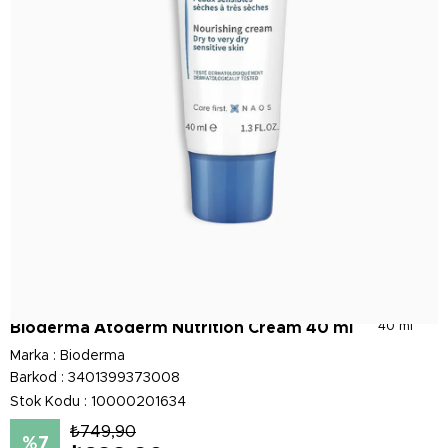
Bioderma Atoderm Nutrition Cream 40 ml
40 ml
Marka
:
Bioderma
Barkod
:
3401399373008
Stok Kodu
10000201634
₺749,90
7