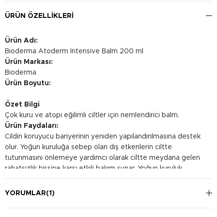
ÜRÜN ÖZELLIKLERI
Ürün Adı:
Bioderma Atoderm Intensive Balm 200 ml
Ürün Markası:
Bioderma
Ürün Boyutu:
Özet Bilgi
Çok kuru ve atopi eğilimli ciltler için nemlendirici balm.
Ürün Faydaları:
Cildin koruyucu bariyerinin yeniden yapılandırılmasına destek
olur. Yoğun kuruluğa sebep olan dış etkenlerin ciltte
tutunmasını önlemeye yardımcı olarak ciltte meydana gelen
rahatsızlık hissine karşı etkili bakım sunar. Yoğun kuruluk
kaynaklı kızarıklık hissinin giderilmesine yardımcı olur.
Kullanım Şekli:
YORUMLAR
(1)
Temizlenmiş cildinize günde 1 veya 2 kez uygulanması
önerilir. Bebek, çocuk ve yetişkinler için yüz ve vücut