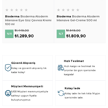
★
★
★
★
★
★
★
★
★
★
Bioderma
Bioderma Atoderm
Bioderma
Bioderma Atoderm
Intensive Eye Göz Çevresi Kremi
Intensive Gel-Creme 500 ml
100 ml
₺1.449,00
₺1.949,00
%11
%7
₺1.289,90
₺1.809,90
Hızlı Teslimat
Güvenli Alışveriş
Hızlı kargo ve teslimat ile
Kolay ve güvenli alışveriş tık
ürünler bir gün içerisinde
kadar kolay!
kargoda!
Müşteri Memnuniyeti
Kolay İade
%100 Müşteri memnuniyetiyle
Kolay iade ile tek tıkla 14 gün
kaliteyi uygun fiyatla
içerisinde iade.
buluşturuyoruz.