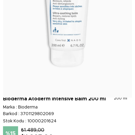
Bioderma Atoderm Intensive Balm 200 ml
200 ml
Marka
:
Bioderma
Barkod
:
3701129802069
Stok Kodu
10000201624
₺1.489,00
15