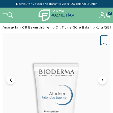
Distribütör ve eczane garantisiyle %100 orijinal ürünler
0
Anasayfa
Cilt Bakım Ürünleri
Cilt Tipine Göre Bakım
Kuru Cilt B