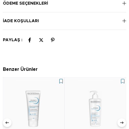
kullanımına uygundur. Yeni doğan bebeklerde kullanılabilir.
ÖDEME SEÇENEKLERI
Günlük kullanıma uygundur.
İADE KOŞULLARI
PAYLAŞ :
Benzer Ürünler