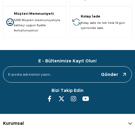
Müşteri Memnuniyeti
Kolay İade
%100 Müşteri memnuniyetiyle
Kolay iade ile tek tıkla 14 gün
kaliteyi uygun fiyatla
içerisinde iade.
buluşturuyoruz.
E - Bültenimize Kayıt Olun!
Gönder
Bizi Takip Edin
Kurumsal