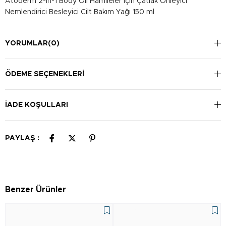
Atoderm 2-in-1 Body Oil Hamileler İçin Çatlak Önleyici
Nemlendirici Besleyici Cilt Bakım Yağı 150 ml
YORUMLAR
(0)
ÖDEME SEÇENEKLERI
İADE KOŞULLARI
PAYLAŞ :
Benzer Ürünler