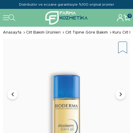
Distribütör ve eczane garantisiyle %100 orijinal ürünler
0
Anasayfa
Cilt Bakım Ürünleri
Cilt Tipine Göre Bakım
Kuru Cilt B