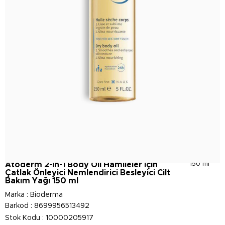
Atoderm 2-in-1 Body Oil Hamileler İçin
150 ml
Çatlak Önleyici Nemlendirici Besleyici Cilt
Bakım Yağı 150 ml
Marka
:
Bioderma
Barkod
:
8699956513492
Stok Kodu
10000205917