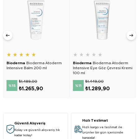
★
★
★
★
★
★
★
★
★
★
Bioderma
Bioderma Atoderm
Bioderma
Bioderma Atoderm
Intensive Balm 200 ml
Intensive Eye Göz Çevresi Kremi
100 ml
₺1.489,00
₺1.449,00
%15
%11
₺1.265,90
₺1.289,90
Hızlı Teslimat
Güvenli Alışveriş
Hızlı kargo ve teslimat ile
Kolay ve güvenli alışveriş tık
ürünler bir gün içerisinde
kadar kolay!
kargoda!