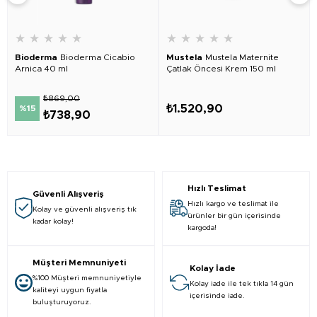
★
★
★
★
★
★
★
★
★
★
Bioderma
Bioderma Cicabio
Mustela
Mustela Maternite
Arnica 40 ml
Çatlak Öncesi Krem 150 ml
₺869,00
₺1.520,90
%15
₺738,90
Hızlı Teslimat
Güvenli Alışveriş
Hızlı kargo ve teslimat ile
Kolay ve güvenli alışveriş tık
ürünler bir gün içerisinde
kadar kolay!
kargoda!
Müşteri Memnuniyeti
Kolay İade
%100 Müşteri memnuniyetiyle
Kolay iade ile tek tıkla 14 gün
kaliteyi uygun fiyatla
içerisinde iade.
buluşturuyoruz.