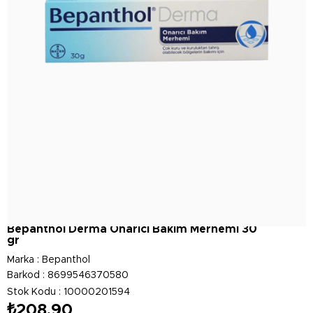
Bepanthol Derma Onarıcı Bakım Merhemi 30
gr
Marka
:
Bepanthol
Barkod
:
8699546370580
Stok Kodu
10000201594
₺208,90