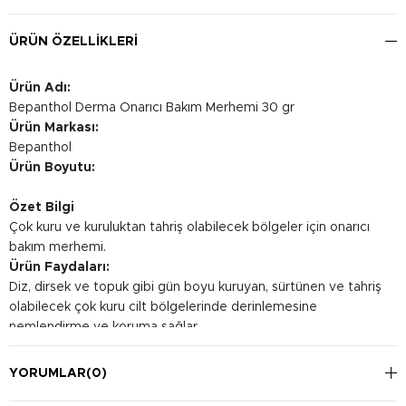
ÜRÜN ÖZELLIKLERI
Ürün Adı:
Bepanthol Derma Onarıcı Bakım Merhemi 30 gr
Ürün Markası:
Bepanthol
Ürün Boyutu:
Özet Bilgi
Çok kuru ve kuruluktan tahriş olabilecek bölgeler için onarıcı
bakım merhemi.
Ürün Faydaları:
Diz, dirsek ve topuk gibi gün boyu kuruyan, sürtünen ve tahriş
olabilecek çok kuru cilt bölgelerinde derinlemesine
nemlendirme ve koruma sağlar.
Kullanım Şekli:
Merhemi kuru cilt bölgelerinize az miktarda sürün ve emilene
YORUMLAR
(0)
kadar nazik hareketlerle cilde yedirin. Günde 1 ya da 2 kez