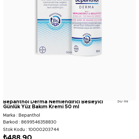
Bepanthol Derma Nemlendirici Besleyici
50 ml
Günlük Yüz Bakım Kremi 50 ml
Marka
:
Bepanthol
Barkod
:
8699546358830
Stok Kodu
10000203744
₺488,90