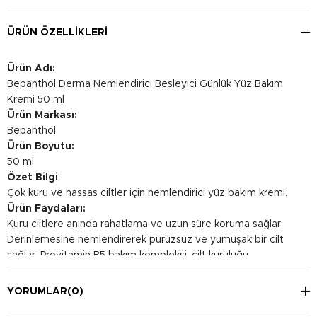
ÜRÜN ÖZELLIKLERI
Ürün Adı:
Bepanthol Derma Nemlendirici Besleyici Günlük Yüz Bakım
Kremi 50 ml
Ürün Markası:
Bepanthol
Ürün Boyutu:
50 ml
Özet Bilgi
Çok kuru ve hassas ciltler için nemlendirici yüz bakım kremi.
Ürün Faydaları:
Kuru ciltlere anında rahatlama ve uzun süre koruma sağlar.
Derinlemesine nemlendirerek pürüzsüz ve yumuşak bir cilt
sağlar. Provitamin B5 bakım kompleksi, cilt kuruluğu
semptomlarını anında hafifletirken kuruluğun kaynağına
inerek, cilt üzerinde uzun süreli kalıcı nemlendirme sağlar ve
YORUMLAR
(0)
kuruluğun tekrarlanmasını önler.