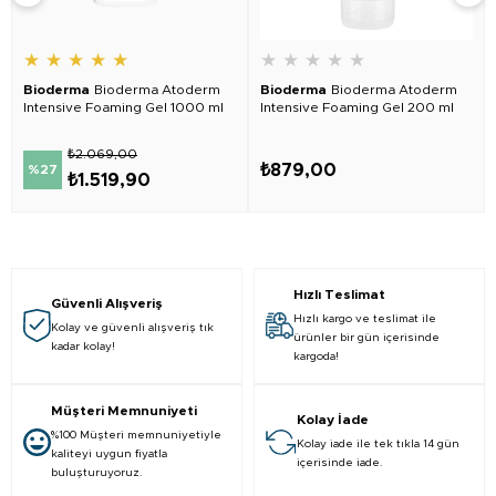
★
★
★
★
★
★
★
★
★
★
Bioderma
Bioderma Atoderm
Bioderma
Bioderma Atoderm
Intensive Foaming Gel 1000 ml
Intensive Foaming Gel 200 ml
₺2.069,00
₺879,00
%27
₺1.519,90
Hızlı Teslimat
Güvenli Alışveriş
Hızlı kargo ve teslimat ile
Kolay ve güvenli alışveriş tık
ürünler bir gün içerisinde
kadar kolay!
kargoda!
Müşteri Memnuniyeti
Kolay İade
%100 Müşteri memnuniyetiyle
Kolay iade ile tek tıkla 14 gün
kaliteyi uygun fiyatla
içerisinde iade.
buluşturuyoruz.