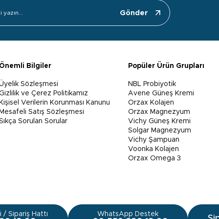
Gönder
Önemli Bilgiler
Popüler Ürün Grupları
Üyelik Sözleşmesi
NBL Probiyotik
Gizlilik ve Çerez Politikamız
Avene Güneş Kremi
Kişisel Verilerin Korunması Kanunu
Orzax Kolajen
Mesafeli Satış Sözleşmesi
Orzax Magnezyum
Sıkça Sorulan Sorular
Vichy Güneş Kremi
Solgar Magnezyum
Vichy Şampuan
Voonka Kolajen
Orzax Omega 3
 / Sipariş Hattı
WhatsApp Destek
Si