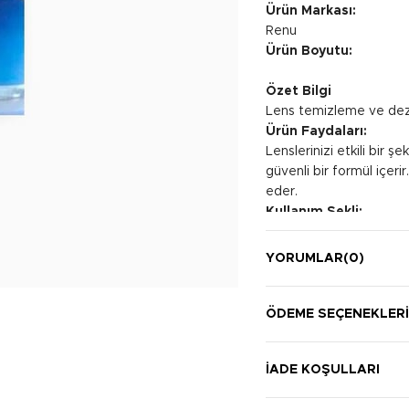
Ürün Markası:
Renu
Ürün Boyutu:
Özet Bilgi
Lens temizleme ve de
Ürün Faydaları:
Lenslerinizi etkili bir 
güvenli bir formül içeri
eder.
Kullanım Şekli:
Temizlik için lensinizi a
nazikçe ovalayın, ardınd
YORUMLAR
(0)
etmek için temiz bir le
ekleyin. Lensi en az 4
kullanmadan önce tekra
ÖDEME SEÇENEKLER
İADE KOŞULLARI