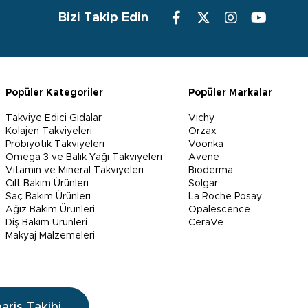
Bizi Takip Edin
Popüler Kategoriler
Popüler Markalar
Takviye Edici Gıdalar
Vichy
Kolajen Takviyeleri
Orzax
Probiyotik Takviyeleri
Voonka
Omega 3 ve Balık Yağı Takviyeleri
Avene
Vitamin ve Mineral Takviyeleri
Bioderma
Cilt Bakım Ürünleri
Solgar
Saç Bakım Ürünleri
La Roche Posay
Ağız Bakım Ürünleri
Opalescence
Diş Bakım Ürünleri
CeraVe
Makyaj Malzemeleri
pariş Takibi