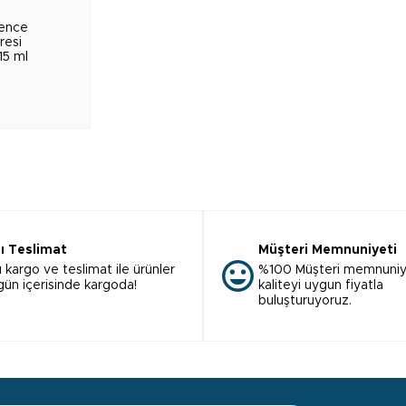
fence
resi
15 ml
lı Teslimat
Müşteri Memnuniyeti
ı kargo ve teslimat ile ürünler
%100 Müşteri memnuniy
 gün içerisinde kargoda!
kaliteyi uygun fiyatla
buluşturuyoruz.