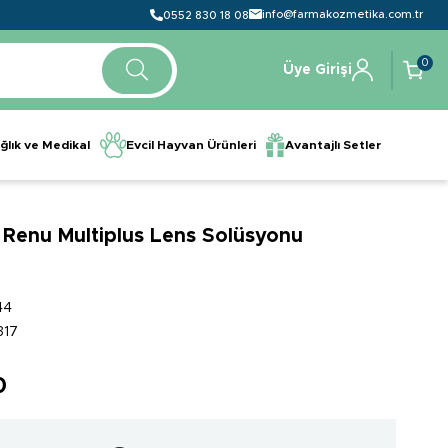
info@farmakozmetika.com.tr
0552 830 18 08
0
Üye Girişi
ğlık ve Medikal
Evcil Hayvan Ürünleri
Avantajlı Setler
Renu Multiplus Lens Solüsyonu
44
317
0