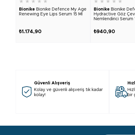
★
★
★
★
★
★
★
★
★
★
Bionike
Bionike Defence My Age
Bionike
Bionike De
Renewing Eye Lips Serum 15 Ml
Hydractive Göz Çev
Nemlendirici Serum 
₺1.174,90
₺940,90
Güvenli Alışveriş
Hız
Kolay ve güvenli alışveriş tık kadar
Hızl
kolay!
bir