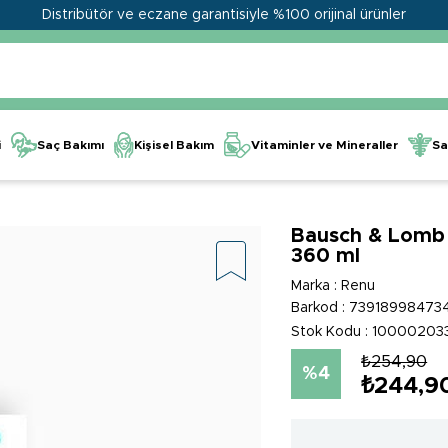
Distribütör ve eczane garantisiyle %100 orijinal ürünler
Kişisel Bakım
Vitaminler ve Mineraller
i
Saç Bakımı
Sa
Bausch & Lomb 
360 ml
Marka
:
Renu
Barkod
:
73918998473
Stok Kodu
10000203
₺254,90
4
₺244,9