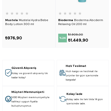
★
★
★
★
★
★
★
★
★
★
Mustela
Mustela Hydra Bebe
Bioderma
Bioderma Abcderm
Body Lotion 300 ml
Relaxing Oil 200 ml
₺1.909,00
₺976,90
%24
₺1.449,90
Hızlı Teslimat
Güvenli Alışveriş
Hızlı kargo ve teslimat ile
Kolay ve güvenli alışveriş tık
ürünler bir gün içerisinde
kadar kolay!
kargoda!
Müşteri Memnuniyeti
Kolay İade
%100 Müşteri memnuniyetiyle
Kolay iade ile tek tıkla 14 gün
kaliteyi uygun fiyatla
içerisinde iade.
buluşturuyoruz.