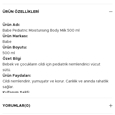
ÜRÜN ÖZELLIKLERI
Ürün Adı:
Babe Pedıatrıc Moısturısıng Body Mılk 500 ml
Ürün Markası:
Babe
Ürün Boyutu:
500 ml
Özet Bilgi
Bebek ve çocukların cildi için pediatrik nemlendirici vücut
sütü.
Ürün Faydaları:
Cildi nemlendirir, yumuşatır ve korur. Canlılık ve anında rahatlık
sağlar.
Kullanım Şekli:
Az miktarda ürünü elinize uygulayın ve tamamen emilene
kadar bebeğin veya çocuğun vücuduna nazikçe yayın. Günlük
YORUMLAR
(0)
olarak kullanabilir ve gerekli olduğunu düşündüğünüz sıklıkta