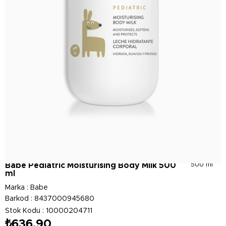
Babe Pedıatrıc Moısturısıng Body Mılk 500
500 ml
ml
Marka
:
Babe
Barkod
:
8437000945680
Stok Kodu
10000204711
₺636,90