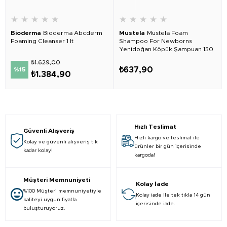
★
★
★
★
★
★
★
★
★
★
Bioderma
Bioderma Abcderm
Mustela
Mustela Foam
Foaming Cleanser 1 lt
Shampoo For Newborns
Yenidoğan Köpük Şampuan 150
ml
₺1.629,00
₺637,90
%15
₺1.384,90
Hızlı Teslimat
Güvenli Alışveriş
Hızlı kargo ve teslimat ile
Kolay ve güvenli alışveriş tık
ürünler bir gün içerisinde
kadar kolay!
kargoda!
Müşteri Memnuniyeti
Kolay İade
%100 Müşteri memnuniyetiyle
Kolay iade ile tek tıkla 14 gün
kaliteyi uygun fiyatla
içerisinde iade.
buluşturuyoruz.