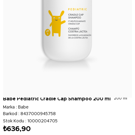
Babe Pedıatrıc Cradle Cap Shampoo 200 ml
200 ml
Marka
:
Babe
Barkod
:
8437000945758
Stok Kodu
10000204705
₺636,90