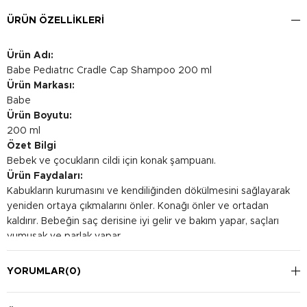
ÜRÜN ÖZELLIKLERI
Ürün Adı:
Babe Pedıatrıc Cradle Cap Shampoo 200 ml
Ürün Markası:
Babe
Ürün Boyutu:
200 ml
Özet Bilgi
Bebek ve çocukların cildi için konak şampuanı.
Ürün Faydaları:
Kabukların kurumasını ve kendiliğinden dökülmesini sağlayarak
yeniden ortaya çıkmalarını önler. Konağı önler ve ortadan
kaldırır. Bebeğin saç derisine iyi gelir ve bakım yapar, saçları
yumuşak ve parlak yapar.
Kullanım Şekli:
Bebeğin ıslak saç derisine uygulayın. Emülsiyon haline gelip
YORUMLAR
(0)
ince bir köpük oluşturana kadar nazikçe masaj yapın. Birkaç
dakika bekletin ve suyla iyice durulayın. Göz ile temasından