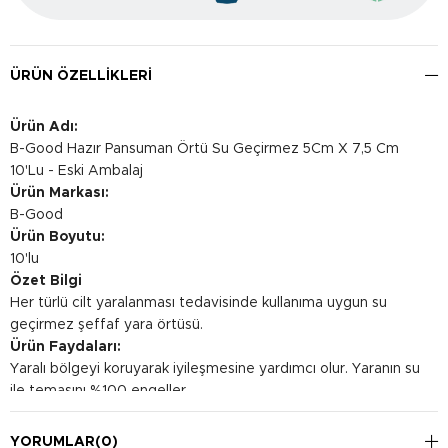
ÜRÜN ÖZELLIKLERI
Ürün Adı:
B-Good Hazır Pansuman Örtü Su Geçirmez 5Cm X 7,5 Cm
10'Lu - Eski Ambalaj
Ürün Markası:
B-Good
Ürün Boyutu:
10'lu
Özet Bilgi
Her türlü cilt yaralanması tedavisinde kullanıma uygun su
geçirmez şeffaf yara örtüsü.
Ürün Faydaları:
Yaralı bölgeyi koruyarak iyileşmesine yardımcı olur. Yaranın su
ile temasını %100 engeller.
Kullanım Şekli:
Paketi dikkatlice açın. Yara örtüsünü temiz elle çıkarın.
YORUMLAR
(0)