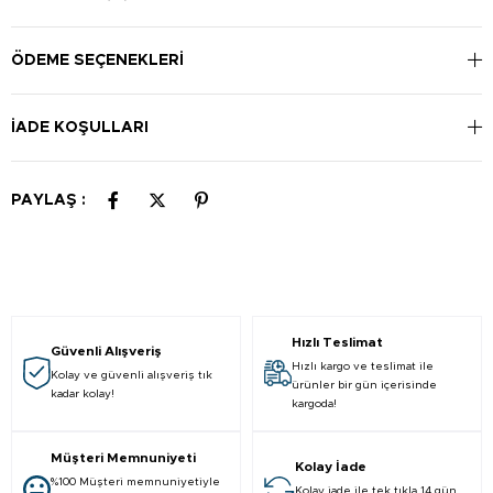
Uygulanacak bölgenin kuru ve temiz olmasına özen gösterin.
Kulakçıklardan tutarak alt koruyucu kâğıdı ayırın. Hafifçe
bastırarak ihtiyaç duyulan bölgenin üzerine uygulayın. Daha
ÖDEME SEÇENEKLERI
sonra üst kısımdaki koruyucu filmi kaldırın.
İADE KOŞULLARI
PAYLAŞ :
Hızlı Teslimat
Güvenli Alışveriş
Hızlı kargo ve teslimat ile
Kolay ve güvenli alışveriş tık
ürünler bir gün içerisinde
kadar kolay!
kargoda!
Müşteri Memnuniyeti
Kolay İade
%100 Müşteri memnuniyetiyle
Kolay iade ile tek tıkla 14 gün