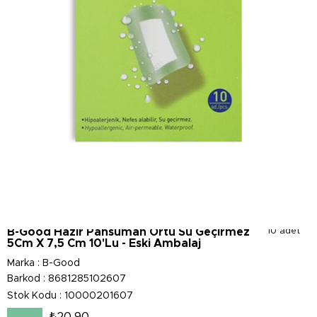
B-Good Hazır Pansuman Örtü Su Geçirmez
10 adet
5Cm X 7,5 Cm 10'Lu - Eski Ambalaj
Marka
:
B-Good
Barkod
:
8681285102607
Stok Kodu
10000201607
₺20,90