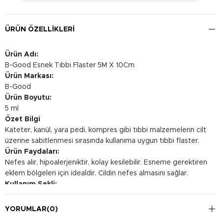
ÜRÜN ÖZELLIKLERI
Ürün Adı:
B-Good Esnek Tıbbi Flaster 5M X 10Cm
Ürün Markası:
B-Good
Ürün Boyutu:
5 ml
Özet Bilgi
Kateter, kanül, yara pedi, kompres gibi tıbbi malzemelerin cilt
üzerine sabitlenmesi sırasında kullanıma uygun tıbbi flaster.
Ürün Faydaları:
Nefes alır, hipoalerjeniktir, kolay kesilebilir. Esneme gerektiren
eklem bölgeleri için idealdir. Cildin nefes almasını sağlar.
Kullanım Şekli:
Paketi dikkatlice açın. Flasteri germeden, temiz ve kuru cilde
uygulayın.
YORUMLAR
(0)