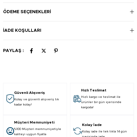
ÖDEME SEÇENEKLERI
İADE KOŞULLARI
PAYLAŞ :
Hızlı Teslimat
Güvenli Alışveriş
Hızlı kargo ve teslimat ile
Kolay ve güvenli alışveriş tık
ürünler bir gün içerisinde
kadar kolay!
kargoda!
Müşteri Memnuniyeti
Kolay İade
%100 Müşteri memnuniyetiyle
Kolay iade ile tek tıkla 14 gün
kaliteyi uygun fiyatla
içerisinde iade.