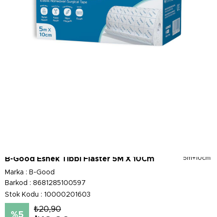
B-Good Esnek Tıbbi Flaster 5M X 10Cm
5m+10cm
Marka
:
B-Good
Barkod
:
8681285100597
Stok Kodu
10000201603
₺20,90
5