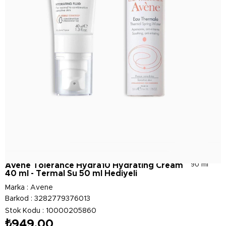
Avène Tolerance Hydra10 Hydrating Cream
90 ml
40 ml - Termal Su 50 ml Hediyeli
Marka
:
Avene
Barkod
:
3282779376013
Stok Kodu
10000205860
₺949,00