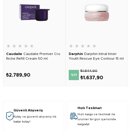
★
★
★
★
★
★
★
★
★
★
Caudalie
Caudalie Premıer Cru
Darphin
Darphin Intral Inner
Rıche Refill Cream 50 ml
Youth Rescue Eye Contour 15 ml
₺1.844,90
₺2.789,90
%11
₺1.637,90
Hızlı Teslimat
Güvenli Alışveriş
Hızlı kargo ve teslimat ile
Kolay ve güvenli alışveriş tık
ürünler bir gün içerisinde
kadar kolay!
kargoda!