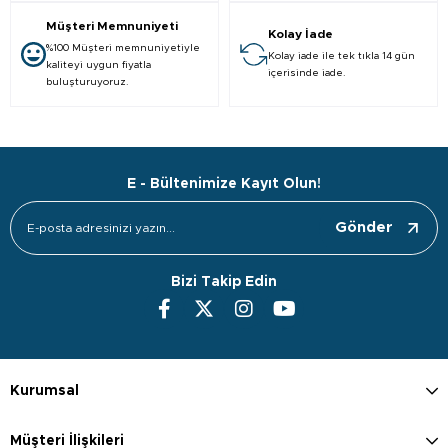
Müşteri Memnuniyeti
Kolay İade
%100 Müşteri memnuniyetiyle
Kolay iade ile tek tıkla 14 gün
kaliteyi uygun fiyatla
içerisinde iade.
buluşturuyoruz.
E - Bültenimize Kayıt Olun!
Gönder
Bizi Takip Edin
Kurumsal
Müşteri İlişkileri