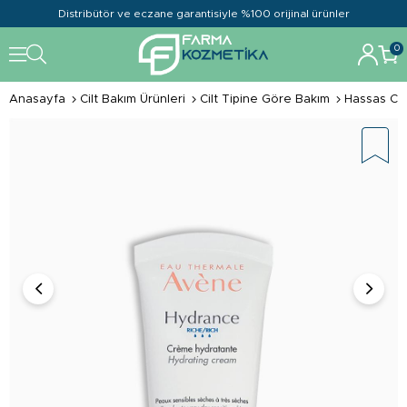
Distribütör ve eczane garantisiyle %100 orijinal ürünler
0
Anasayfa
Cilt Bakım Ürünleri
Cilt Tipine Göre Bakım
Hassas Cil