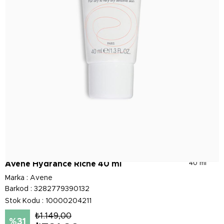
Avène Hydrance Riche 40 ml
40 ml
Marka
:
Avene
Barkod
:
3282779390132
Stok Kodu
10000204211
₺1.149,00
31