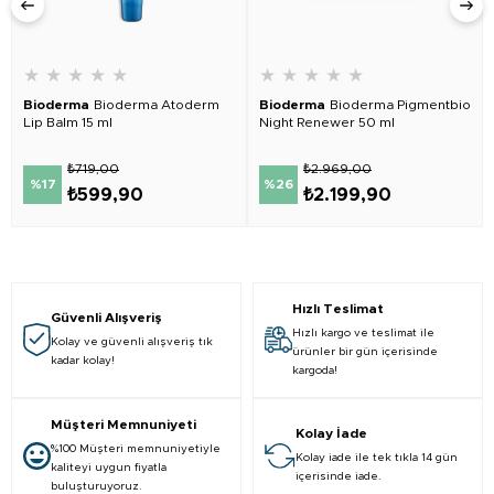
★
★
★
★
★
★
★
★
★
★
Bioderma
Bioderma Atoderm
Bioderma
Bioderma Pigmentbio
Lip Balm 15 ml
Night Renewer 50 ml
₺719,00
₺2.969,00
%17
%26
₺599,90
₺2.199,90
Hızlı Teslimat
Güvenli Alışveriş
Hızlı kargo ve teslimat ile
Kolay ve güvenli alışveriş tık
ürünler bir gün içerisinde
kadar kolay!
kargoda!
Müşteri Memnuniyeti
Kolay İade
%100 Müşteri memnuniyetiyle
Kolay iade ile tek tıkla 14 gün
kaliteyi uygun fiyatla
içerisinde iade.
buluşturuyoruz.