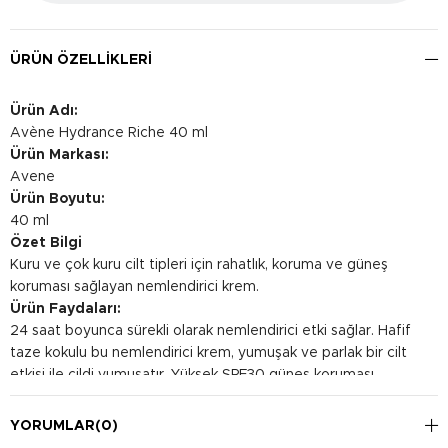
ÜRÜN ÖZELLIKLERI
Ürün Adı:
Avène Hydrance Riche 40 ml
Ürün Markası:
Avene
Ürün Boyutu:
40 ml
Özet Bilgi
Kuru ve çok kuru cilt tipleri için rahatlık, koruma ve güneş
koruması sağlayan nemlendirici krem.
Ürün Faydaları:
24 saat boyunca sürekli olarak nemlendirici etki sağlar. Hafif
taze kokulu bu nemlendirici krem, yumuşak ve parlak bir cilt
etkisi ile cildi yumuşatır. Yüksek SPF30 güneş koruması
sağlayarak zararlı çevre etkenlerini etkili bir şekilde önler.
Kullanım Şekli:
YORUMLAR
(0)
Parmak uçlarınıza az miktarda üründen alın, yüzünüze ve