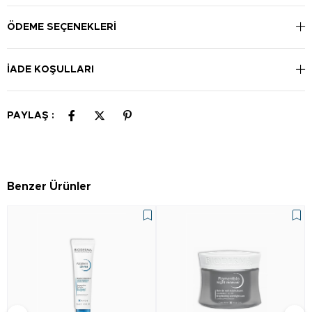
boynunuza sürün ve parmak uçlarınızla yayın. Günlük
kullanıma uygundur.
ÖDEME SEÇENEKLERI
İADE KOŞULLARI
PAYLAŞ :
Benzer Ürünler