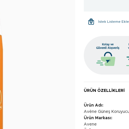
İstek Listeme Ekl
ÜRÜN ÖZELLIKLERI
Ürün Adı:
Avène Güneş Koruyucu
Ürün Markası:
Avene