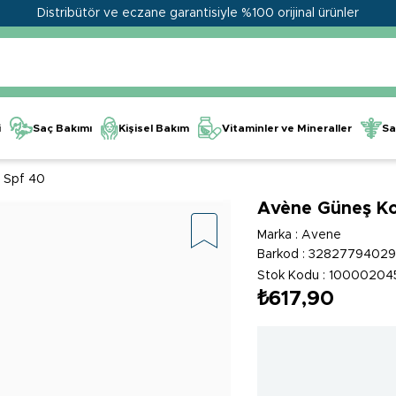
Distribütör ve eczane garantisiyle %100 orijinal ürünler
Kişisel Bakım
Vitaminler ve Mineraller
i
Saç Bakımı
Sa
 Spf 40
Avène Güneş Ko
Marka
:
Avene
Barkod
:
3282779402
Stok Kodu
10000204
₺617,90