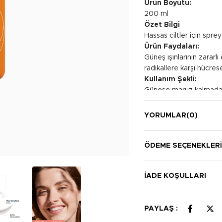
Ürün Boyutu:
200 ml
Özet Bilgi
Hassas ciltler için spr
Ürün Faydaları:
Güneş ışınlarının zararlı
radikallere karşı hücres
Kullanım Şekli:
Güneşe maruz kalmadan 
terledikten, yüzdükten
için sık sık yeniden u
YORUMLAR
(0)
bir yeniden uygulanması 
ÖDEME SEÇENEKLER
İADE KOŞULLARI
PAYLAŞ :