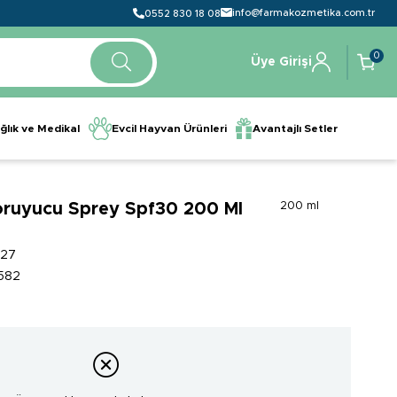
info@farmakozmetika.com.tr
0552 830 18 08
0
Üye Girişi
ğlık ve Medikal
Evcil Hayvan Ürünleri
Avantajlı Setler
ruyucu Sprey Spf30 200 Ml
200 ml
927
582