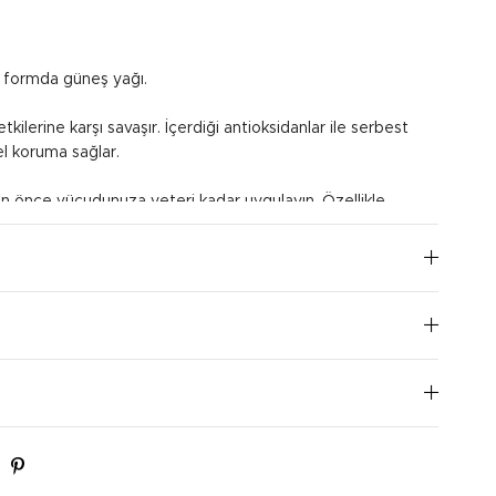
ey formda güneş yağı.
 etkilerine karşı savaşır. İçerdiği antioksidanlar ile serbest
el koruma sağlar.
önce vücudunuza yeteri kadar uygulayın. Özellikle
 veya havluyla kurulandıktan sonra korumayı sürdürmek
ygulayın. Gözlere püskürtmemeye özen gösterin. 2 saatte
önerilir.
I