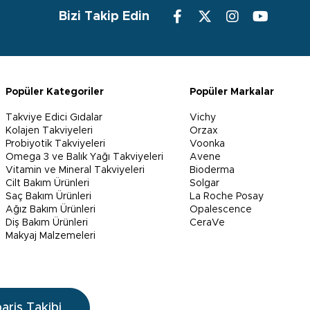
Bizi Takip Edin
Popüler Kategoriler
Popüler Markalar
Takviye Edici Gıdalar
Vichy
Kolajen Takviyeleri
Orzax
Probiyotik Takviyeleri
Voonka
Omega 3 ve Balık Yağı Takviyeleri
Avene
Vitamin ve Mineral Takviyeleri
Bioderma
Cilt Bakım Ürünleri
Solgar
Saç Bakım Ürünleri
La Roche Posay
Ağız Bakım Ürünleri
Opalescence
Diş Bakım Ürünleri
CeraVe
Makyaj Malzemeleri
pariş Takibi