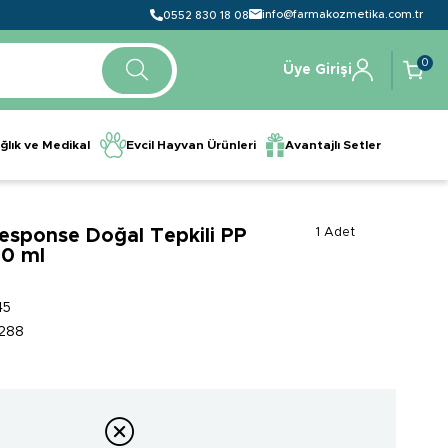
info@farmakozmetika.com.tr
0552 830 18 08
0
Üye Girişi
ğlık ve Medikal
Evcil Hayvan Ürünleri
Avantajlı Setler
esponse Doğal Tepkili PP
1 Adet
30 ml
45
288