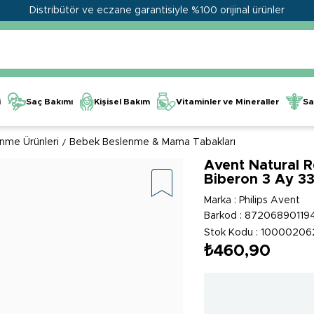
Distribütör ve eczane garantisiyle %100 orijinal ürünler
Kişisel Bakım
Vitaminler ve Mineraller
i
Saç Bakımı
Sa
nme Ürünleri
Bebek Beslenme & Mama Tabakları
Avent Natural R
Biberon 3 Ay 3
Marka
:
Philips Avent
Barkod
:
87206890119
Stok Kodu
10000206
₺460,90