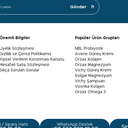
Gönder
Önemli Bilgiler
Popüler Ürün Grupları
Üyelik Sözleşmesi
NBL Probiyotik
Gizlilik ve Çerez Politikamız
Avene Güneş Kremi
Kişisel Verilerin Korunması Kanunu
Orzax Kolajen
Mesafeli Satış Sözleşmesi
Orzax Magnezyum
Sıkça Sorulan Sorular
Vichy Güneş Kremi
Solgar Magnezyum
Vichy Şampuan
Voonka Kolajen
Orzax Omega 3
 / Sipariş Hattı
WhatsApp Destek
Si