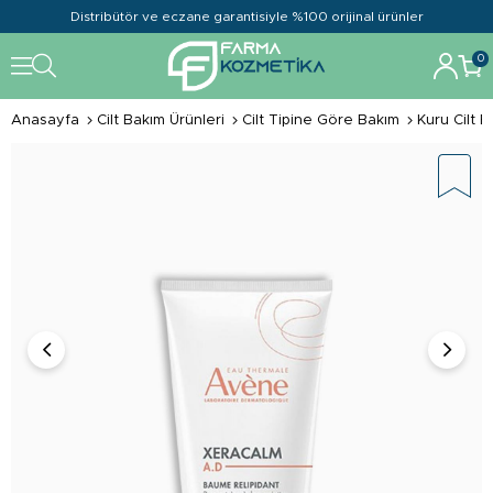
Distribütör ve eczane garantisiyle %100 orijinal ürünler
0
Anasayfa
Cilt Bakım Ürünleri
Cilt Tipine Göre Bakım
Kuru Cilt B