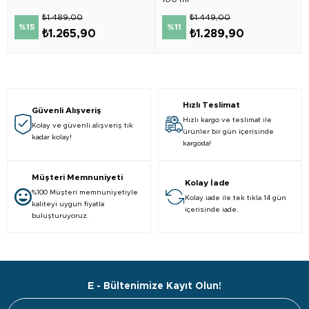
₺1.489,00
₺1.449,00
%15
%11
₺1.265,90
₺1.289,90
Hızlı Teslimat
Güvenli Alışveriş
Hızlı kargo ve teslimat ile
Kolay ve güvenli alışveriş tık
ürünler bir gün içerisinde
kadar kolay!
kargoda!
Müşteri Memnuniyeti
Kolay İade
%100 Müşteri memnuniyetiyle
Kolay iade ile tek tıkla 14 gün
kaliteyi uygun fiyatla
içerisinde iade.
buluşturuyoruz.
E - Bültenimize Kayıt Olun!