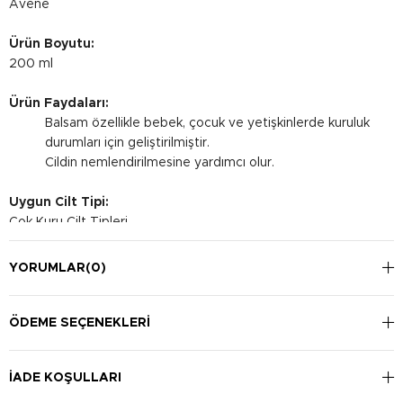
Avene
Ürün Boyutu:
200 ml
Ürün Faydaları:
Balsam özellikle bebek, çocuk ve yetişkinlerde kuruluk
durumları için geliştirilmiştir.
Cildin nemlendirilmesine yardımcı olur.
Uygun Cilt Tipi:
Çok Kuru Cilt Tipleri
Kullanım Şekli:
YORUMLAR
(0)
Yüz ve vücuttaki kuru bölgelere cildi temizledikten
sonra uygulayınız.
Kullanım sonrasında şişenin ağzındaki fazla ürünü
ÖDEME SEÇENEKLERI
temizleyerek şişeyi kapatınız.
Günde bir ya da iki kere kullanılabilir.
İADE KOŞULLARI