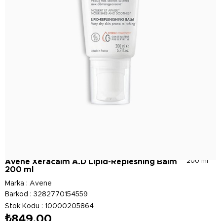
Avene Xeracalm A.D Lipid-Repleshing Balm
200 ml
200 ml
Marka
:
Avene
Barkod
:
3282770154559
Stok Kodu
10000205864
₺849,00