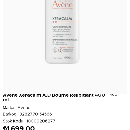
Avene Xeracalm A.D Boume Relipidant 400
400 ml
ml
Marka
:
Avene
Barkod
:
3282770154566
Stok Kodu
10000206277
₺1.699,00