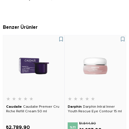
Benzer Ürünler
★
★
★
★
★
★
★
★
★
★
Caudalie
Caudalie Premıer Cru
Darphin
Darphin Intral Inner
Rıche Refill Cream 50 ml
Youth Rescue Eye Contour 15 ml
₺1.844,90
₺2.789,90
%11