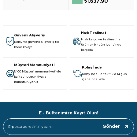
₺1.637,90
Hızlı Teslimat
Güvenli Alışveriş
Hızlı kargo ve teslimat ile
Kolay ve güvenli alışveriş tık
ürünler bir gün içerisinde
kadar kolay!
kargoda!
Müşteri Memnuniyeti
Kolay İade
%100 Müşteri memnuniyetiyle
Kolay iade ile tek tıkla 14 gün
kaliteyi uygun fiyatla
içerisinde iade.
buluşturuyoruz.
E - Bültenimize Kayıt Olun!
Gönder