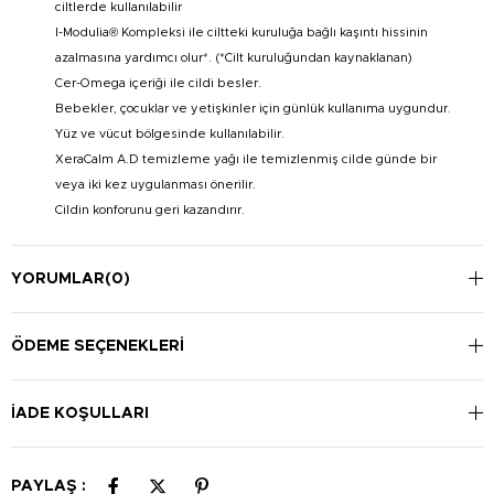
ciltlerde kullanılabilir
I-Modulia® Kompleksi ile ciltteki kuruluğa bağlı kaşıntı hissinin
azalmasına yardımcı olur*. (*Cilt kuruluğundan kaynaklanan)
Cer-Omega içeriği ile cildi besler.
Bebekler, çocuklar ve yetişkinler için günlük kullanıma uygundur.
Yüz ve vücut bölgesinde kullanılabilir.
XeraCalm A.D temizleme yağı ile temizlenmiş cilde günde bir
veya iki kez uygulanması önerilir.
Cildin konforunu geri kazandırır.
YORUMLAR
(0)
ÖDEME SEÇENEKLERI
İADE KOŞULLARI
PAYLAŞ :