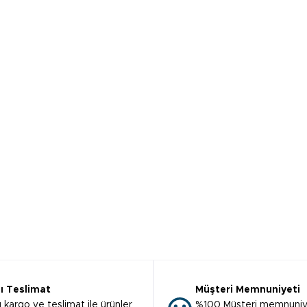
lı Teslimat
Müşteri Memnuniyeti
ı kargo ve teslimat ile ürünler
%100 Müşteri memnuniy