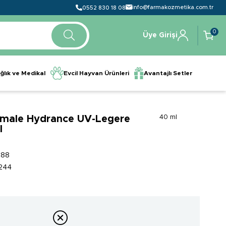
info@farmakozmetika.com.tr
0552 830 18 08
0
Üye Girişi
ğlık ve Medikal
Evcil Hayvan Ürünleri
Avantajlı Setler
rmale Hydrance UV-Legere
40 ml
l
788
244