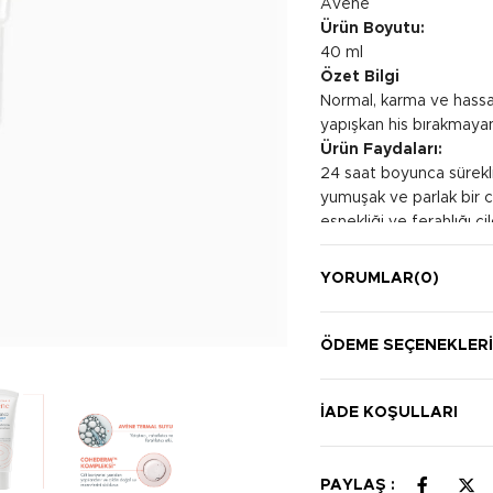
Avene
Ürün Boyutu:
40 ml
Özet Bilgi
Normal, karma ve hassas
yapışkan his bırakmaya
Ürün Faydaları:
24 saat boyunca sürekli 
yumuşak ve parlak bir c
esnekliği ve ferahlığı ci
Kullanım Şekli:
Parmak uçlarınıza az m
YORUMLAR
(0)
Ardından parmak uçların
ÖDEME SEÇENEKLER
İADE KOŞULLARI
PAYLAŞ :