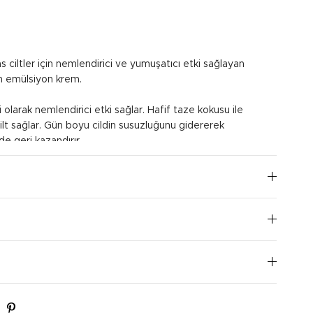
 ciltler için nemlendirici ve yumuşatıcı etki sağlayan
n emülsiyon krem.
olarak nemlendirici etki sağlar. Hafif taze kokusu ile
ilt sağlar. Gün boyu cildin susuzluğunu gidererek
lde geri kazandırır.
iktarda aldığınız ürünü yüzünüze ve boynunuza sürün.
ızla yayın. Günlük kullanıma uygundur.
I