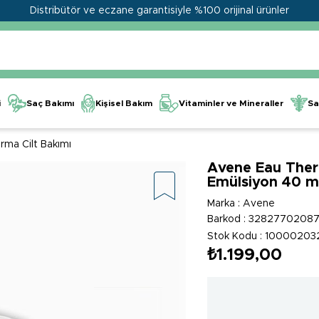
Distribütör ve eczane garantisiyle %100 orijinal ürünler
Kişisel Bakım
Vitaminler ve Mineraller
i
Saç Bakımı
Sa
rma Cilt Bakımı
Avene Eau The
Emülsiyon 40 m
Marka
:
Avene
Barkod
:
3282770208
Stok Kodu
10000203
₺1.199,00