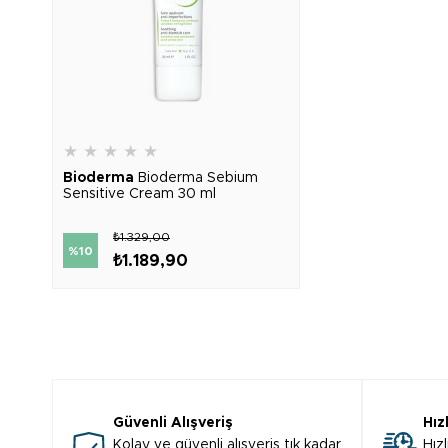
★
★
★
★
★
Bioderma
Bioderma Sebium
Sensitive Cream 30 ml
₺1.329,00
%10
₺1.189,90
Güvenli Alışveriş
Hız
Kolay ve güvenli alışveriş tık kadar
Hızl