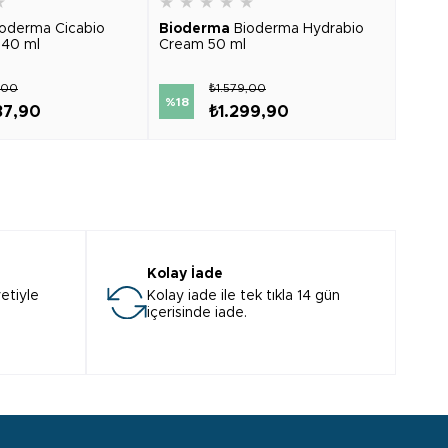
★
★
★
★
★
★
★
★
ioderma Cicabio
Bioderma
Bioderma Hydrabio
Cera
 40 ml
Cream 50 ml
Moistu
,00
₺1.579,00
₺1.11
%18
87,90
₺1.299,90
Kolay İade
etiyle
Kolay iade ile tek tıkla 14 gün
içerisinde iade.