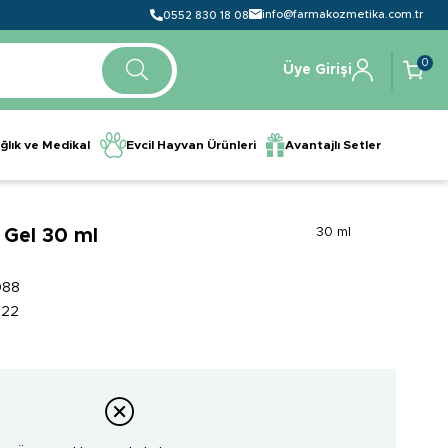
info@farmakozmetika.com.tr
0552 830 18 08
0
Üye Girişi
ğlık ve Medikal
Evcil Hayvan Ürünleri
Avantajlı Setler
 Gel 30 ml
30 ml
088
522