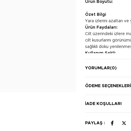
Ürün Boyutu:
Özet Bilgi
Yara izlerini azaltan ve 
Ürün Faydaları:
Cilt üzerindeki izlere 
cilt kusurlarını görünüm
sağlıklı doku yenilenmes
Kullanım Şekli:
Spesifik bir masaj tekn
uygulayın.
YORUMLAR
(0)
ÖDEME SEÇENEKLER
İADE KOŞULLARI
PAYLAŞ :