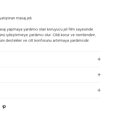
yatıştıran masaj jeli.
masaj yapmaya yardımcı olan koruyucu jel film sayesinde
ünü iyileştirmeye yardımcı olur. Cildi korur ve nemlendirir,
ini destekler ve cilt konforunu artırmaya yardımcıdır.
iğini kullanarak günde 2 kez 5’er dakika masaj yaparak
I