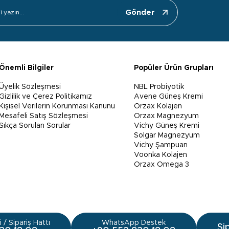
Gönder
Önemli Bilgiler
Popüler Ürün Grupları
Üyelik Sözleşmesi
NBL Probiyotik
Gizlilik ve Çerez Politikamız
Avene Güneş Kremi
Kişisel Verilerin Korunması Kanunu
Orzax Kolajen
Mesafeli Satış Sözleşmesi
Orzax Magnezyum
Sıkça Sorulan Sorular
Vichy Güneş Kremi
Solgar Magnezyum
Vichy Şampuan
Voonka Kolajen
Orzax Omega 3
 / Sipariş Hattı
WhatsApp Destek
Si