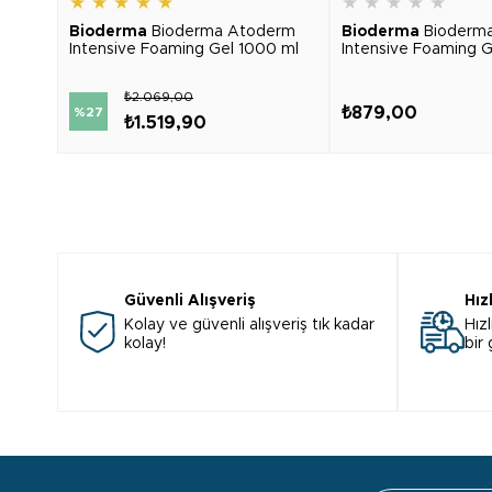
★
★
★
★
★
★
★
★
★
★
Bioderma
Bioderma Atoderm
Bioderma
Bioderm
Intensive Foaming Gel 1000 ml
Intensive Foaming 
₺2.069,00
₺879,00
%27
₺1.519,90
Güvenli Alışveriş
Hız
Kolay ve güvenli alışveriş tık kadar
Hızl
kolay!
bir