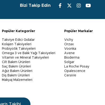
Bizi Takip Edin
Popüler Kategoriler
Popüler Markalar
Takviye Edici Gıdalar
Vichy
Kolajen Takviyeleri
Orzax
Probiyotik Takviyeleri
Voonka
Omega 3 ve Balık Yağı Takviyeleri
Avene
Vitamin ve Mineral Takviyeleri
Bioderma
Cilt Bakım Ürünleri
Solgar
Saç Bakım Ürünleri
La Roche Posay
Ağız Bakım Ürünleri
Opalescence
Diş Bakım Ürünleri
CeraVe
Makyaj Malzemeleri
pariş Takibi