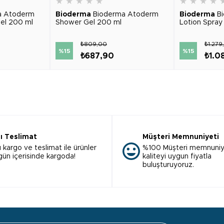
★
★
★
★
★
★
★
★
★
a Atoderm
Bioderma
Bioderma Atoderm
Bioderma
B
Gel 200 ml
Shower Gel 200 ml
Lotion Spray
₺809,00
₺1.279
%15
%15
₺687,90
₺1.0
lı Teslimat
Müşteri Memnuniyeti
ı kargo ve teslimat ile ürünler
%100 Müşteri memnuniy
 gün içerisinde kargoda!
kaliteyi uygun fiyatla
buluşturuyoruz.