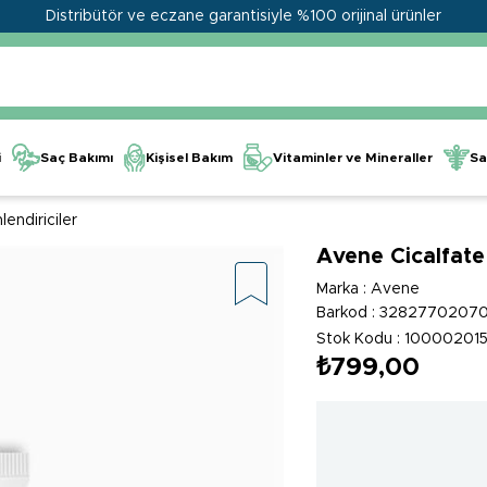
Distribütör ve eczane garantisiyle %100 orijinal ürünler
Kişisel Bakım
Vitaminler ve Mineraller
i
Saç Bakımı
Sa
endiriciler
Avene Cicalfate
Marka
:
Avene
Barkod
:
3282770207
Stok Kodu
10000201
₺799,00