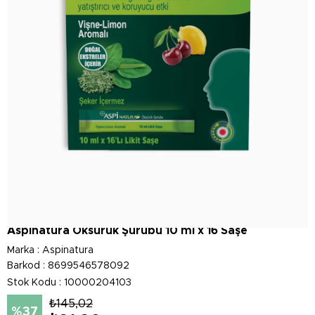
Aspinatura Öksürük Şurubu 10 ml x 16 Saşe
Marka
:
Aspinatura
Barkod
:
8699546578092
Stok Kodu
10000204103
₺145,02
37