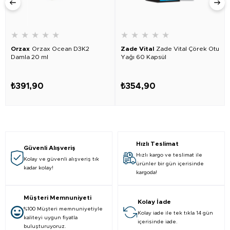
★
★
★
★
★
★
★
★
★
★
Orzax
Orzax Ocean D3K2
Zade Vital
Zade Vital Çörek Otu
Damla 20 ml
Yağı 60 Kapsül
₺391,90
₺354,90
Hızlı Teslimat
Güvenli Alışveriş
Hızlı kargo ve teslimat ile
Kolay ve güvenli alışveriş tık
ürünler bir gün içerisinde
kadar kolay!
kargoda!
Müşteri Memnuniyeti
Kolay İade
%100 Müşteri memnuniyetiyle
Kolay iade ile tek tıkla 14 gün
kaliteyi uygun fiyatla
içerisinde iade.
buluşturuyoruz.